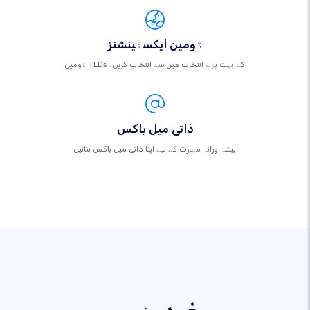
ڈومین ایکسٹینشنز
ڈومین TLDs کے بہت بڑے انتخاب میں سے انتخاب کریں۔
ذاتی میل باکس
پیشہ ورانہ مہارت کے لیے اپنا ذاتی میل باکس بنائیں