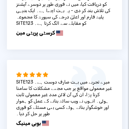
کو دریافت کیا، میں نے فوری طور پر دوسرے آپشنز
کی تلاش بند کر دی - یہ بہت اچھا ہے۔ ایک بدیہی
پلیٹ فارم اور اعلیٰ درجے کی سپورٹ کا مجموعہ
SITE123 کو مقابلے سے الگ کرتا ہے۔
کرسٹی پریٹی مین
SITE123 میرے تجربے میں بہت صارف دوست ہے۔
غیر معمولی مواقع پر جب مجھے مشکلات کا سامنا
کرنا پڑا، ان کی آن لائن مدد غیر معمولی ثابت
ہوئی۔ انہوں نے ویب سائٹ بنانے کے عمل کو ہموار
اور خوشگوار بناتے ہوئے کسی بھی مسئلے کو فوری
طور پر حل کر دیا۔
بوبی مینیگ