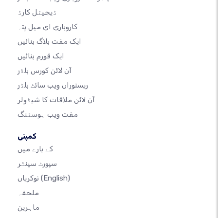
ڈیجیٹل کارڈ
کاروباری ای میل پتہ
ایک مفت بلاگ بنائیں
ایک فورم بنائیں
آن لائن کورس بلڈر
ریستوراں ویب سائٹ بلڈر
آن لائن ملاقات کا شیڈولر
مفت ویب ہوسٹنگ
کمپنی
کے بارے میں
سپورٹ سینٹر
(English)
نوکریاں
ملحقہ
ماہرین