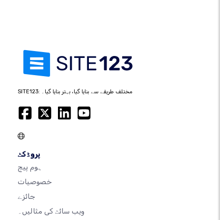
SITE123: مختلف طریقے سے بنایا گیا، بہتر بنایا گیا۔
پروڈکٹ
ہوم پیج
خصوصیات
جائزے
ویب سائٹ کی مثالیں۔