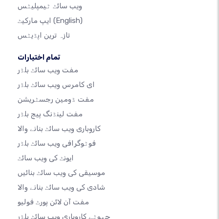
ویب سائٹ ٹیمپلیٹس
(English)
ایپ مارکیٹ
تازہ ترین اپڈیٹس
تمام اختیارات
مفت ویب سائٹ بلڈر
ای کامرس ویب سائٹ بلڈر
مفت ڈومین رجسٹریشن
مفت لینڈنگ پیج بلڈر
کاروباری ویب سائٹ بنانے والا
فوٹوگرافی ویب سائٹ بلڈر
ایونٹ کی ویب سائٹ
موسیقی کی ویب سائٹ بنائیں
شادی کی ویب سائٹ بنانے والا
مفت آن لائن پورٹ فولیو
چھوٹے کاروباری ویب سائٹ بلڈر