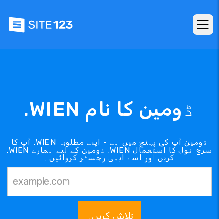
.WIEN ڈومین کا نام
آپ کا .WIEN ڈومین آپ کی پہنچ میں ہے - اپنے مطلوبہ
.WIEN ڈومین کے لیے ہمارے .WIEN سرچ ٹول کا استعمال
کریں اور اسے ابھی رجسٹر کروائیں۔
تلاش کریں۔