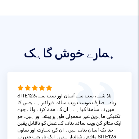
ہمارے خوش گاہک
SITE123، بلا شبہ، سب سے آسان اور سب سے
زیادہ صارف دوست ویب سائٹ ڈیزائنر ہے جس کا
میں نے سامنا کیا ہے۔ ان کے مدد کرنے والے چیٹ
تکنیکی ماہرین غیر معمولی طور پر پیشہ ور ہیں، جو
ایک متاثر کن ویب سائٹ بنانے کے عمل کو ناقابل یقین
حد تک آسان بناتے ہیں۔ ان کی مہارت اور تعاون
واقعی شاندار ہیں۔ ایک بار جب میں نے SITE123