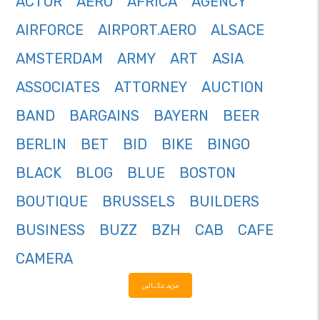
ACTOR
AERO
AFRICA
AGENCY
AIRFORCE
AIRPORT.AERO
ALSACE
AMSTERDAM
ARMY
ART
ASIA
ASSOCIATES
ATTORNEY
AUCTION
BAND
BARGAINS
BAYERN
BEER
BERLIN
BET
BID
BIKE
BINGO
BLACK
BLOG
BLUE
BOSTON
BOUTIQUE
BRUSSELS
BUILDERS
BUSINESS
BUZZ
BZH
CAB
CAFE
CAMERA
مزید دکھائیں