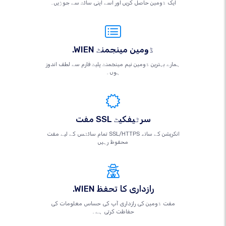
ایک ڈومین حاصل کریں اور اسے اپنی سائٹ سے جوڑیں۔
.WIEN ڈومین مینجمنٹ
ہمارے بہترین ڈومین نیم مینجمنٹ پلیٹ فارم سے لطف اندوز
ہوں۔
مفت SSL سرٹیفکیٹ
تمام سائٹس کے لیے مفت SSL/HTTPS انکرپشن کے ساتھ
محفوظ رہیں
.WIEN رازداری کا تحفظ
مفت ڈومین کی رازداری آپ کی حساس معلومات کی
حفاظت کرتی ہے۔