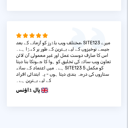
مختلف ویب بلڈرز کو آزمانے کے بعد، SITE123 میرے
جیسے نوخیزوں کے لیے بہترین کے طور پر کھڑا ہے۔
اس کا صارف دوست عمل اور غیر معمولی آن لائن
تعاون ویب سائٹ کی تخلیق کو ہوا کا جھونکا بنا دیتا
ہے۔ میں اعتماد کے ساتھ SITE123 کو مکمل 5
ستاروں کی درجہ بندی دیتا ہوں - یہ ابتدائی افراد
کے لیے بہترین ہے۔
پال ڈاؤنس