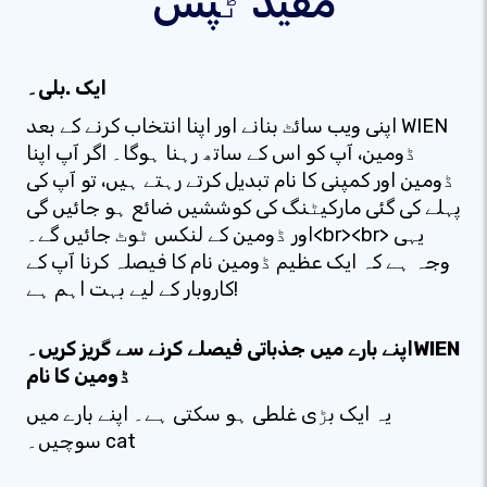
مفید ٹپس
ایک .بلی۔
اپنی ویب سائٹ بنانے اور اپنا انتخاب کرنے کے بعد WIEN
ڈومین، آپ کو اس کے ساتھ رہنا ہوگا۔ اگر آپ اپنا
ڈومین اور کمپنی کا نام تبدیل کرتے رہتے ہیں، تو آپ کی
پہلے کی گئی مارکیٹنگ کی کوششیں ضائع ہو جائیں گی
اور ڈومین کے لنکس ٹوٹ جائیں گے۔<br><br> یہی
وجہ ہے کہ ایک عظیم ڈومین نام کا فیصلہ کرنا آپ کے
کاروبار کے لیے بہت اہم ہے!
اپنے بارے میں جذباتی فیصلے کرنے سے گریز کریں۔WIEN
ڈومین کا نام
یہ ایک بڑی غلطی ہو سکتی ہے۔ اپنے بارے میں
سوچیں۔ cat