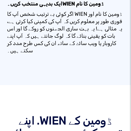
ایک بدیہی منتخب کریں۔WIEN ڈومین کا نام
اگر کوئی بے ترتیب شخص آپ کا WIEN ڈومین کا نام اور
فوری طور پر معلوم کریں کہ آپ کی کمپنی کیا کرتی ہے،
یہ مثالی ہے! یہ بہت ساری الجھنوں کو روکے گا اور اس
بات کو یقینی بنائے گا کہ لوگ جانتے ہیں کہ آپ اپنے
کاروبار یا ویب سائٹ کے ساتھ ان کی کس طرح مدد کر
سکتے ہیں۔
اپنے .WIEN ڈومین کے