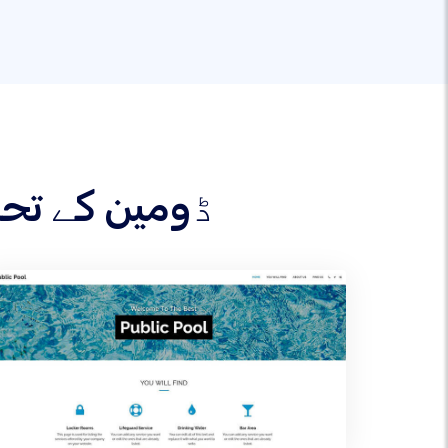
اپنے .TUBE ڈومین