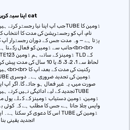
اپنا سیٹ کریں۔ cat
جب آپ اپنا نیا رجسٹر کرتے ہیں۔TUBE ڈومین
نام، آپ کو رجسٹریشن کی مدت کا انتخاب کر
پڑتا ہے — وہ مدت جس کے دوران رجسٹرار آپ 
جانب سے ڈومین کو فعال رکھتا ہے۔<r><br
SITE123 ڈومینز کے ساتھ، ہم ڈوم
لحاظ سے 1، 2، 3، 5، یا 10 سال کی مدت پیش 
ہیں۔<br><br> رکنیت کی م
TUBE ڈومین کی تجدید ضرو
صورت میں، یہ غیر فعال ہو جائے گا. اگر آپ اپ
تجدید کے لیے ادائیگی نہیں کرتے ہیں۔BE
ڈومین، ڈومین دستیاب ڈومینز کے کھلے پول م
واپس چلا جاتا ہے، جس کا مطلب ہے کہ کوئی ب
اس کا دعوی کر سکتا ہے۔ اپنے TUBE ڈومین
تجدید یقینی بنا کر!