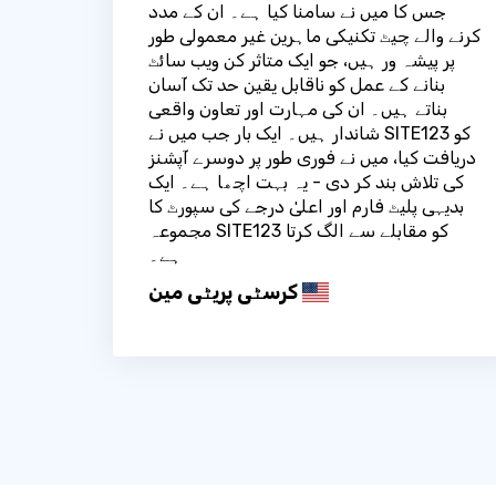
جس کا میں نے سامنا کیا ہے۔ ان کے مدد
کرنے والے چیٹ تکنیکی ماہرین غیر معمولی طور
پر پیشہ ور ہیں، جو ایک متاثر کن ویب سائٹ
بنانے کے عمل کو ناقابل یقین حد تک آسان
بناتے ہیں۔ ان کی مہارت اور تعاون واقعی
شاندار ہیں۔ ایک بار جب میں نے SITE123 کو
دریافت کیا، میں نے فوری طور پر دوسرے آپشنز
کی تلاش بند کر دی - یہ بہت اچھا ہے۔ ایک
بدیہی پلیٹ فارم اور اعلیٰ درجے کی سپورٹ کا
مجموعہ SITE123 کو مقابلے سے الگ کرتا
ہے۔
کرسٹی پریٹی مین