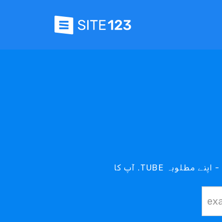
آپ کا .TUBE ڈومین آپ کی پہنچ میں ہے - اپنے مطلوبہ .TUBE ڈومین کے لیے ہمارے .TUBE سرچ ٹول کا استعمال