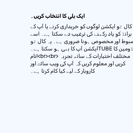
ایک بلی کا انتخاب کریں۔
کال ٹو ایکشن لوگوں کو خریداری کرنے یا آپ کے
برانڈ کو یاد رکھنے کی ترغیب دے سکتا ہے۔ اسے
بوط اور مخصوص ہونا ضروری ہے۔ یہ کال ٹو
ایکشن آپ کا بھی ہو سکتا ہے۔TUBE ڈومین کا
نام!<br><br> مختلف اختیارات کے ساتھ تجربہ
کریں اور معلوم کریں کہ آپ کی ویب سائٹ اور
کاروبار کے لیے کیا کام کرتا ہے۔