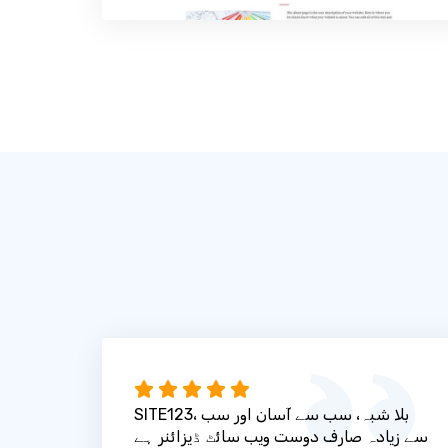
SITE123، بلا شبہ، سب سے آسان اور سب
سے زیادہ صارف دوست ویب سائٹ ڈیزائنر ہے