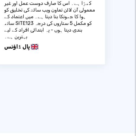
کھڑا ہے۔ اس کا صارف دوست عمل اور غیر
معمولی آن لائن تعاون ویب سائٹ کی تخلیق کو
ہوا کا جھونکا بنا دیتا ہے۔ میں اعتماد کے
ساتھ SITE123 کو مکمل 5 ستاروں کی درجہ
بندی دیتا ہوں - یہ ابتدائی افراد کے لیے
بہترین ہے۔
پال ڈاؤنس