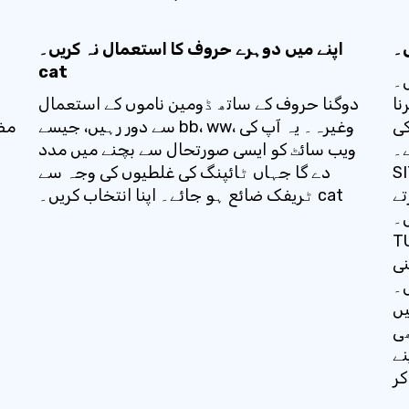
اپنے میں دوہرے حروف کا استعمال نہ کریں۔
cat
 کا
نا
دوگنا حروف کے ساتھ ڈومین ناموں کے استعمال
کی
سے دور رہیں، جیسے bb، ww، وغیرہ۔ یہ آپ کی
مض
b>
ویب سائٹ کو ایسی صورتحال سے بچنے میں مدد
ین TLD کے
دے گا جہاں ٹائپنگ کی غلطیوں کی وجہ سے
کرتے
ٹریفک ضائع ہو جائے۔ اپنا انتخاب کریں۔ cat
دت کے بعد، آپ کا
ری ہے۔ دوسری
نی
TU
یں
ھی
 کی