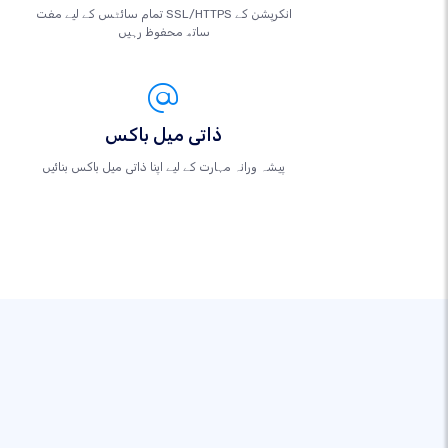
تمام سائٹس کے لیے مفت SSL/HTTPS انکرپشن کے
ساتھ محفوظ رہیں
ذاتی میل باکس
پیشہ ورانہ مہارت کے لیے اپنا ذاتی میل باکس بنائیں