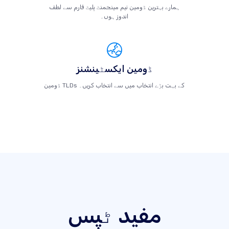
ہمارے بہترین ڈومین نیم مینجمنٹ پلیٹ فارم سے لطف
اندوز ہوں۔
ڈومین ایکسٹینشنز
ڈومین TLDs کے بہت بڑے انتخاب میں سے انتخاب کریں۔
مفید ٹپس