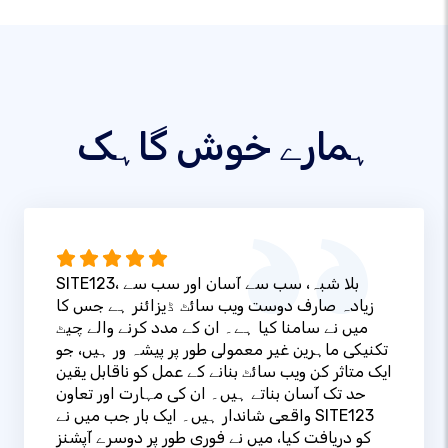
ہمارے خوش گاہک
SITE123، بلا شبہ، سب سے آسان اور سب سے
زیادہ صارف دوست ویب سائٹ ڈیزائنر ہے جس کا
میں نے سامنا کیا ہے۔ ان کے مدد کرنے والے چیٹ
تکنیکی ماہرین غیر معمولی طور پر پیشہ ور ہیں، جو
ایک متاثر کن ویب سائٹ بنانے کے عمل کو ناقابل یقین
حد تک آسان بناتے ہیں۔ ان کی مہارت اور تعاون
واقعی شاندار ہیں۔ ایک بار جب میں نے SITE123
کو دریافت کیا، میں نے فوری طور پر دوسرے آپشنز