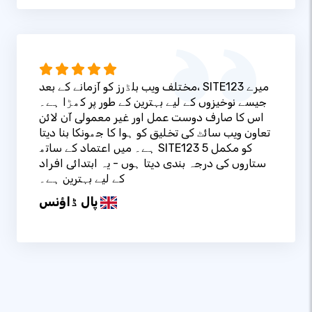
مختلف ویب بلڈرز کو آزمانے کے بعد، SITE123 میرے
جیسے نوخیزوں کے لیے بہترین کے طور پر کھڑا ہے۔
اس کا صارف دوست عمل اور غیر معمولی آن لائن
تعاون ویب سائٹ کی تخلیق کو ہوا کا جھونکا بنا دیتا
ہے۔ میں اعتماد کے ساتھ SITE123 کو مکمل 5
ستاروں کی درجہ بندی دیتا ہوں - یہ ابتدائی افراد
کے لیے بہترین ہے۔
پال ڈاؤنس