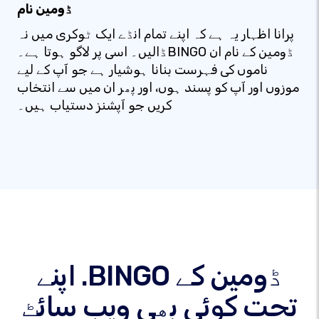
ڈومین نام
پرانا اظہار یہ ہے کہ اپنے تمام انڈے ایک ٹوکری میں نہ
ڈالیں۔ اسی پر لاگو ہوتا ہے۔BINGO ڈومین کے نام ان
ناموں کی فہرست بنانا ہوشیار ہے جو آپ کے لیے
موزوں اور آپ کو پسند ہوں، اور پھر ان میں سے انتخاب
کریں جو آپشنز دستیاب ہیں۔
اپنے .BINGO ڈومین کے
تحت کوئی بھی ویب سائٹ