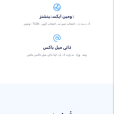
ڈومین ایکسٹینشنز
ڈومین TLDs کے بہت بڑے انتخاب میں سے انتخاب کریں۔
ذاتی میل باکس
پیشہ ورانہ مہارت کے لیے اپنا ذاتی میل باکس بنائیں