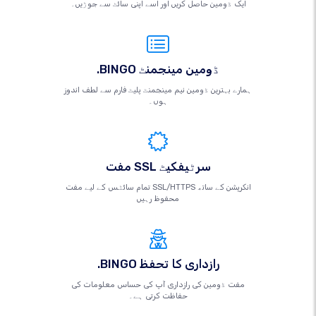
ایک ڈومین حاصل کریں اور اسے اپنی سائٹ سے جوڑیں۔
.BINGO ڈومین مینجمنٹ
ہمارے بہترین ڈومین نیم مینجمنٹ پلیٹ فارم سے لطف اندوز
ہوں۔
مفت SSL سرٹیفکیٹ
تمام سائٹس کے لیے مفت SSL/HTTPS انکرپشن کے ساتھ
محفوظ رہیں
.BINGO رازداری کا تحفظ
مفت ڈومین کی رازداری آپ کی حساس معلومات کی
حفاظت کرتی ہے۔