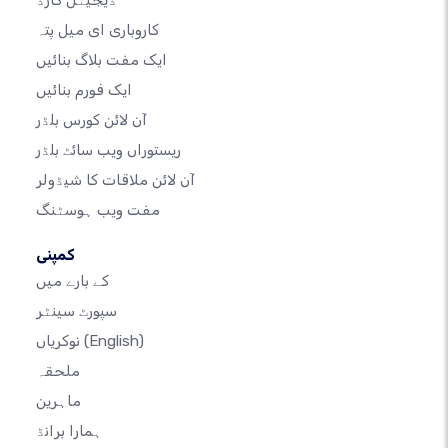
ڈیجیٹل کارڈ
کاروباری ای میل پتہ
ایک مفت بلاگ بنائیں
ایک فورم بنائیں
آن لائن کورس بلڈر
ریستوراں ویب سائٹ بلڈر
آن لائن ملاقات کا شیڈولر
مفت ویب ہوسٹنگ
کمپنی
کے بارے میں
سپورٹ سینٹر
(English)
نوکریاں
ملحقہ
ماہرین
ہمارا برانڈ