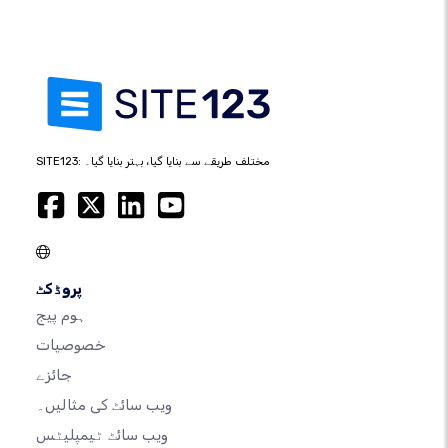
SITE123: مختلف طریقے سے بنایا گیا، بہتر بنایا گیا۔
پروڈکٹ
ہوم پیج
خصوصیات
جائزے
ویب سائٹ کی مثالیں۔
ویب سائٹ ٹیمپلیٹس