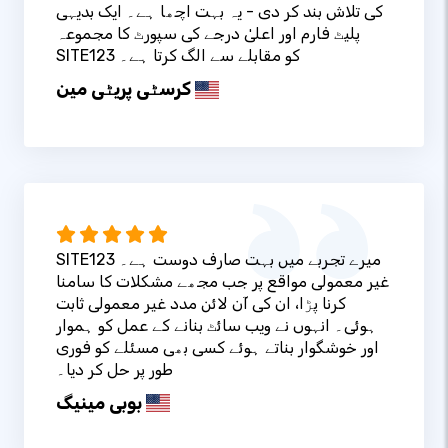
کی تلاش بند کر دی - یہ بہت اچھا ہے۔ ایک بدیہی
پلیٹ فارم اور اعلیٰ درجے کی سپورٹ کا مجموعہ
SITE123 کو مقابلے سے الگ کرتا ہے۔
کرسٹی پریٹی مین
SITE123 میرے تجربے میں بہت صارف دوست ہے۔
غیر معمولی مواقع پر جب مجھے مشکلات کا سامنا
کرنا پڑا، ان کی آن لائن مدد غیر معمولی ثابت
ہوئی۔ انہوں نے ویب سائٹ بنانے کے عمل کو ہموار
اور خوشگوار بناتے ہوئے کسی بھی مسئلے کو فوری
طور پر حل کر دیا۔
بوبی مینیگ