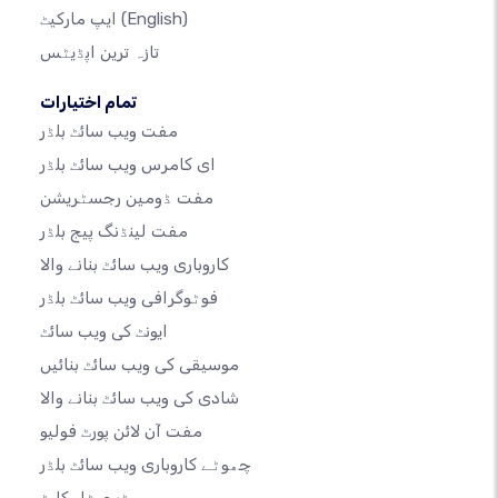
(English)
ایپ مارکیٹ
تازہ ترین اپڈیٹس
تمام اختیارات
مفت ویب سائٹ بلڈر
ای کامرس ویب سائٹ بلڈر
مفت ڈومین رجسٹریشن
مفت لینڈنگ پیج بلڈر
کاروباری ویب سائٹ بنانے والا
فوٹوگرافی ویب سائٹ بلڈر
ایونٹ کی ویب سائٹ
موسیقی کی ویب سائٹ بنائیں
شادی کی ویب سائٹ بنانے والا
مفت آن لائن پورٹ فولیو
چھوٹے کاروباری ویب سائٹ بلڈر