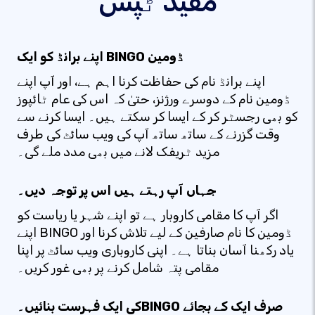
مفید ٹپس
اپنے برانڈ کو ایک BINGO ڈومین
اپنے برانڈ نام کی حفاظت کرنا اہم ہے، اور آپ اپنے
ڈومین نام کے دوسرے ورژنز، حتیٰ کہ اس کی عام ٹائپوز
کو بھی رجسٹر کر کے ایسا کر سکتے ہیں۔ ایسا کرنے سے
وقت گزرنے کے ساتھ ساتھ آپ کی ویب سائٹ کی طرف
مزید ٹریفک لانے میں بھی مدد ملے گی۔
جہاں آپ رہتے ہیں اس پر توجہ دیں۔
اگر آپ کا مقامی کاروبار ہے تو اپنے شہر یا ریاست کو
اپنے BINGO ڈومین کا نام صارفین کے لیے تلاش کرنا اور
یاد رکھنا آسان بناتا ہے۔ اپنی کاروباری ویب سائٹ پر اپنا
مقامی پتہ شامل کرنے پر بھی غور کریں۔
کی ایک فہرست بنائیں۔BINGO صرف ایک کے بجائے