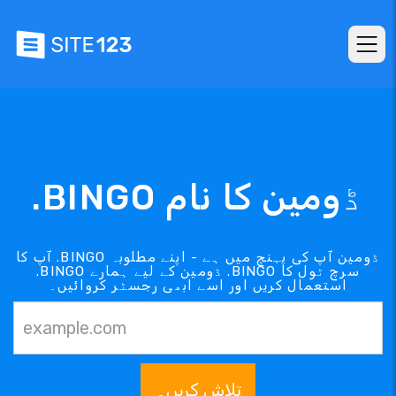
.BINGO ڈومین کا نام
آپ کا .BINGO ڈومین آپ کی پہنچ میں ہے - اپنے مطلوبہ
.BINGO ڈومین کے لیے ہمارے .BINGO سرچ ٹول کا
استعمال کریں اور اسے ابھی رجسٹر کروائیں۔
تلاش کریں۔