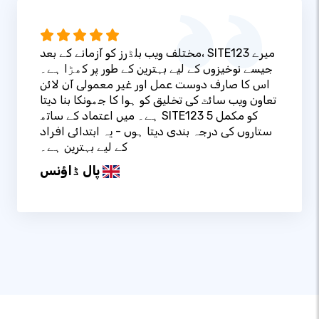
مختلف ویب بلڈرز کو آزمانے کے بعد، SITE123 میرے
جیسے نوخیزوں کے لیے بہترین کے طور پر کھڑا ہے۔
اس کا صارف دوست عمل اور غیر معمولی آن لائن
تعاون ویب سائٹ کی تخلیق کو ہوا کا جھونکا بنا دیتا
ہے۔ میں اعتماد کے ساتھ SITE123 کو مکمل 5
ستاروں کی درجہ بندی دیتا ہوں - یہ ابتدائی افراد
کے لیے بہترین ہے۔
پال ڈاؤنس