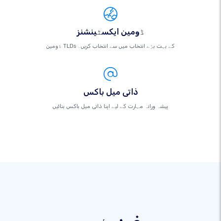
ڈومین ایکسٹینشنز
ڈومین TLDs کے بہت بڑے انتخاب میں سے انتخاب کریں۔
ذاتی میل باکس
پیشہ ورانہ مہارت کے لیے اپنا ذاتی میل باکس بنائیں