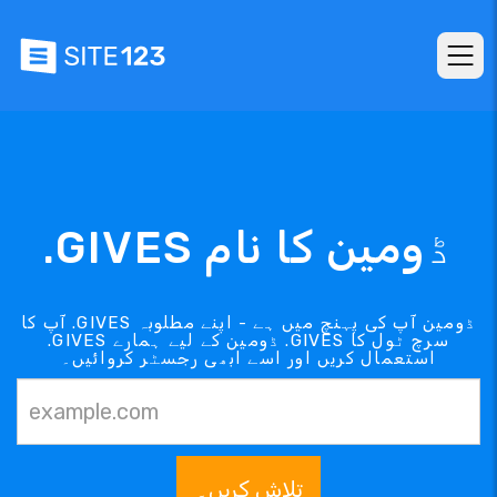
.GIVES ڈومین کا نام
آپ کا .GIVES ڈومین آپ کی پہنچ میں ہے - اپنے مطلوبہ
.GIVES ڈومین کے لیے ہمارے .GIVES سرچ ٹول کا
استعمال کریں اور اسے ابھی رجسٹر کروائیں۔
تلاش کریں۔