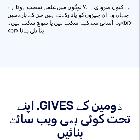
یہ کیوں ضروری ہے؟ لوگوں میں علمی تعصب ہوتا ہے
جہاں وہ ان چیزوں کو یاد رکھتے ہیں جن کے بارے میں
وہ آسانی سے کہہ سکتے ہیں یا سوچ سکتے ہیں۔<br>
<br> اپنا بلی بنانا
اپنے .GIVES ڈومین کے
تحت کوئی بھی ویب سائٹ
بنائیں