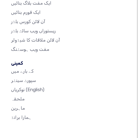
ایک مفت بلاگ بنائیں
ایک فورم بنائیں
آن لائن کورس بلڈر
ریستوراں ویب سائٹ بلڈر
آن لائن ملاقات کا شیڈولر
مفت ویب ہوسٹنگ
کمپنی
کے بارے میں
سپورٹ سینٹر
(English)
نوکریاں
ملحقہ
ماہرین
ہمارا برانڈ