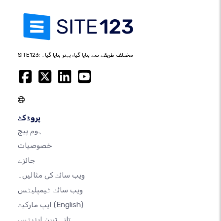
SITE123: مختلف طریقے سے بنایا گیا، بہتر بنایا گیا۔
پروڈکٹ
ہوم پیج
خصوصیات
جائزے
ویب سائٹ کی مثالیں۔
ویب سائٹ ٹیمپلیٹس
(English)
ایپ مارکیٹ
تازہ ترین اپڈیٹس