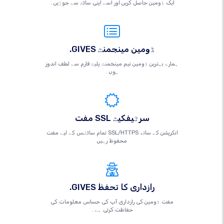
ایک ڈومین حاصل کریں اور اسے اپنی سائٹ سے جوڑیں۔
.GIVES ڈومین مینجمنٹ
ہمارے بہترین ڈومین نیم مینجمنٹ پلیٹ فارم سے لطف اندوز
ہوں۔
مفت SSL سرٹیفکیٹ
تمام سائٹس کے لیے مفت SSL/HTTPS انکرپشن کے ساتھ
محفوظ رہیں
.GIVES رازداری کا تحفظ
مفت ڈومین کی رازداری آپ کی حساس معلومات کی
حفاظت کرتی ہے۔