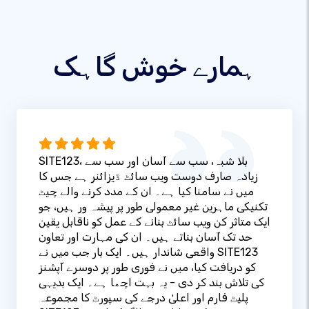
ہمارے خوش گاہک
SITE123، بلا شبہ، سب سے آسان اور سب سے
زیادہ صارف دوست ویب سائٹ ڈیزائنر ہے جس کا
میں نے سامنا کیا ہے۔ ان کے مدد کرنے والے چیٹ
تکنیکی ماہرین غیر معمولی طور پر پیشہ ور ہیں، جو
ایک متاثر کن ویب سائٹ بنانے کے عمل کو ناقابل یقین
حد تک آسان بناتے ہیں۔ ان کی مہارت اور تعاون
واقعی شاندار ہیں۔ ایک بار جب میں نے SITE123
کو دریافت کیا، میں نے فوری طور پر دوسرے آپشنز
کی تلاش بند کر دی - یہ بہت اچھا ہے۔ ایک بدیہی
پلیٹ فارم اور اعلیٰ درجے کی سپورٹ کا مجموعہ