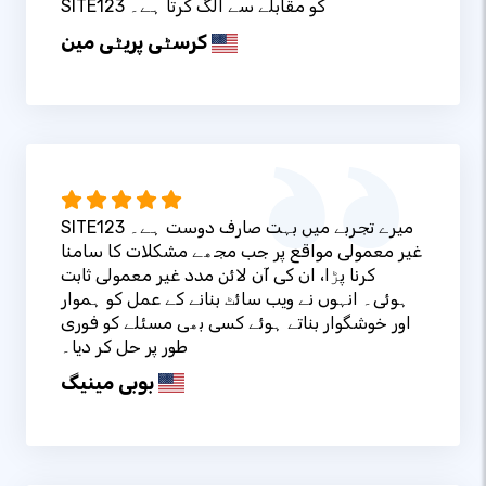
SITE123 کو مقابلے سے الگ کرتا ہے۔
کرسٹی پریٹی مین
SITE123 میرے تجربے میں بہت صارف دوست ہے۔
غیر معمولی مواقع پر جب مجھے مشکلات کا سامنا
کرنا پڑا، ان کی آن لائن مدد غیر معمولی ثابت
ہوئی۔ انہوں نے ویب سائٹ بنانے کے عمل کو ہموار
اور خوشگوار بناتے ہوئے کسی بھی مسئلے کو فوری
طور پر حل کر دیا۔
بوبی مینیگ