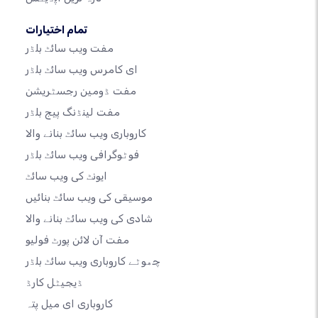
تمام اختیارات
مفت ویب سائٹ بلڈر
ای کامرس ویب سائٹ بلڈر
مفت ڈومین رجسٹریشن
مفت لینڈنگ پیج بلڈر
کاروباری ویب سائٹ بنانے والا
فوٹوگرافی ویب سائٹ بلڈر
ایونٹ کی ویب سائٹ
موسیقی کی ویب سائٹ بنائیں
شادی کی ویب سائٹ بنانے والا
مفت آن لائن پورٹ فولیو
چھوٹے کاروباری ویب سائٹ بلڈر
ڈیجیٹل کارڈ
کاروباری ای میل پتہ