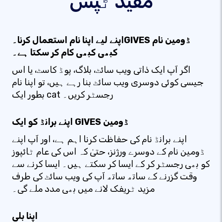
مفید ٹپس
اپنے لیے اپنا نام استعمال کرنا۔GIVES ڈومین نام
کبھی کبھی کام کر سکتا ہے۔
اگر آپ ایک ذاتی ویب سائٹ، بلاگ، پوڈ کاسٹ، یا اس
جیسی کوئی دوسری ویب سائٹ بنا رہے ہیں، تو اپنا نام
بطور ایک cat رجسٹر کریں۔
اپنے برانڈ کو ایک GIVES ڈومین
اپنے برانڈ نام کی حفاظت کرنا اہم ہے، اور آپ اپنے
ڈومین نام کے دوسرے ورژنز، حتیٰ کہ اس کی عام ٹائپوز
کو بھی رجسٹر کر کے ایسا کر سکتے ہیں۔ ایسا کرنے سے
وقت گزرنے کے ساتھ ساتھ آپ کی ویب سائٹ کی طرف
مزید ٹریفک لانے میں بھی مدد ملے گی۔
اپنا بلی