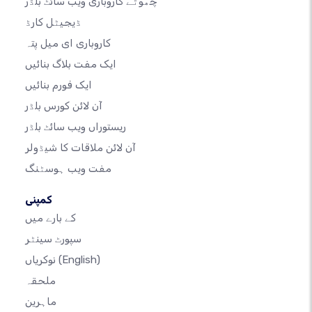
چھوٹے کاروباری ویب سائٹ بلڈر
ڈیجیٹل کارڈ
کاروباری ای میل پتہ
ایک مفت بلاگ بنائیں
ایک فورم بنائیں
آن لائن کورس بلڈر
ریستوراں ویب سائٹ بلڈر
آن لائن ملاقات کا شیڈولر
مفت ویب ہوسٹنگ
کمپنی
کے بارے میں
سپورٹ سینٹر
(English)
نوکریاں
ملحقہ
ماہرین