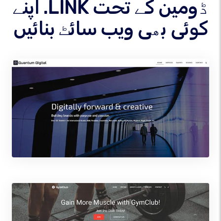
اپنے .LINK ڈومین کے تحت
کوئی بھی ویب سائٹ بنائیں