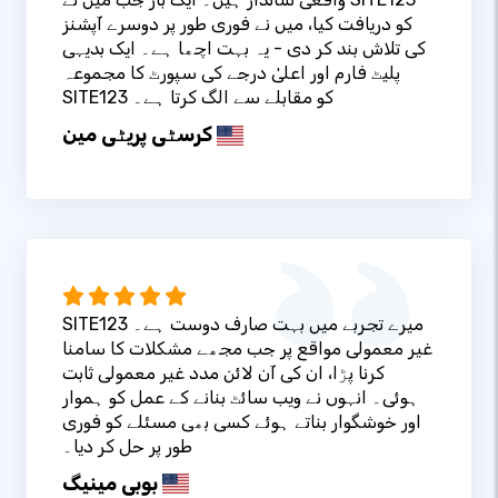
کو دریافت کیا، میں نے فوری طور پر دوسرے آپشنز
کی تلاش بند کر دی - یہ بہت اچھا ہے۔ ایک بدیہی
پلیٹ فارم اور اعلیٰ درجے کی سپورٹ کا مجموعہ
SITE123 کو مقابلے سے الگ کرتا ہے۔
کرسٹی پریٹی مین
SITE123 میرے تجربے میں بہت صارف دوست ہے۔
غیر معمولی مواقع پر جب مجھے مشکلات کا سامنا
کرنا پڑا، ان کی آن لائن مدد غیر معمولی ثابت
ہوئی۔ انہوں نے ویب سائٹ بنانے کے عمل کو ہموار
اور خوشگوار بناتے ہوئے کسی بھی مسئلے کو فوری
طور پر حل کر دیا۔
بوبی مینیگ