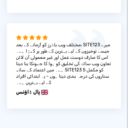
مختلف ویب بلڈرز کو آزمانے کے بعد، SITE123 میرے
جیسے نوخیزوں کے لیے بہترین کے طور پر کھڑا ہے۔
اس کا صارف دوست عمل اور غیر معمولی آن لائن
تعاون ویب سائٹ کی تخلیق کو ہوا کا جھونکا بنا دیتا
ہے۔ میں اعتماد کے ساتھ SITE123 کو مکمل 5
ستاروں کی درجہ بندی دیتا ہوں - یہ ابتدائی افراد
کے لیے بہترین ہے۔
پال ڈاؤنس