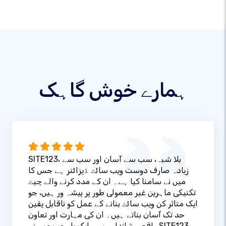
ہمارے خوش گاہک
SITE123، بلا شبہ، سب سے آسان اور سب سے
زیادہ صارف دوست ویب سائٹ ڈیزائنر ہے جس کا
میں نے سامنا کیا ہے۔ ان کے مدد کرنے والے چیٹ
تکنیکی ماہرین غیر معمولی طور پر پیشہ ور ہیں، جو
ایک متاثر کن ویب سائٹ بنانے کے عمل کو ناقابل یقین
حد تک آسان بناتے ہیں۔ ان کی مہارت اور تعاون
واقعی شاندار ہیں۔ ایک بار جب میں نے SITE123