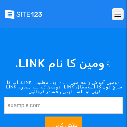
.LINK ڈومین کا نام
آپ کا .LINK ڈومین آپ کی پہنچ میں ہے - اپنے مطلوبہ
.LINK ڈومین کے لیے ہمارے .LINK سرچ ٹول کا استعمال
کریں اور اسے ابھی رجسٹر کروائیں۔
تلاش کریں۔