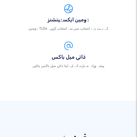
ڈومین ایکسٹینشنز
ڈومین TLDs کے بہت بڑے انتخاب میں سے انتخاب کریں۔
ذاتی میل باکس
پیشہ ورانہ مہارت کے لیے اپنا ذاتی میل باکس بنائیں