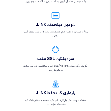
ایک ڈومین حاصل کریں اور اسے اپنی سائٹ سے جوڑیں۔
.LINK ڈومین مینجمنٹ
ہمارے بہترین ڈومین نیم مینجمنٹ پلیٹ فارم سے لطف اندوز
ہوں۔
مفت SSL سرٹیفکیٹ
تمام سائٹس کے لیے مفت SSL/HTTPS انکرپشن کے ساتھ
محفوظ رہیں
.LINK رازداری کا تحفظ
مفت ڈومین کی رازداری آپ کی حساس معلومات کی
حفاظت کرتی ہے۔