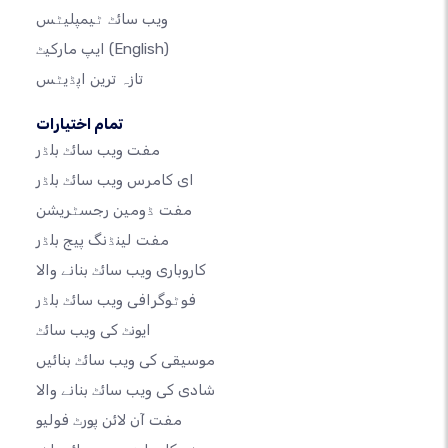
ویب سائٹ ٹیمپلیٹس
(English)
ایپ مارکیٹ
تازہ ترین اپڈیٹس
تمام اختیارات
مفت ویب سائٹ بلڈر
ای کامرس ویب سائٹ بلڈر
مفت ڈومین رجسٹریشن
مفت لینڈنگ پیج بلڈر
کاروباری ویب سائٹ بنانے والا
فوٹوگرافی ویب سائٹ بلڈر
ایونٹ کی ویب سائٹ
موسیقی کی ویب سائٹ بنائیں
شادی کی ویب سائٹ بنانے والا
مفت آن لائن پورٹ فولیو