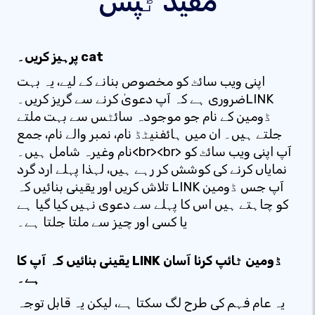
مفید ٹپس
پرہیز کریں۔ cat
اپنی ویب سائٹ کو مخصوص بنانے کے لیے، یہ بہت
ضروری ہے کہ آپ دعویٰ کرنے سے گریز کریں۔LINK
ڈومین کے نام جو موجودہ سائٹس سے بہت ملتے
جلتے ہیں۔ ان میں ہائفنیٹڈ نام، نمبر والے نام، جمع
نام وغیرہ شامل ہیں۔<br><br> آپ اپنی ویب سائٹ کو
نمایاں کرنے کی کوشش کر رہے ہیں، لہذا پہلے ارد گرد
تلاش کریں اور یقینی بنائیں کہ LINK آپ جس ڈومین
کو چاہتے ہیں اس کا پہلے سے دعوی نہیں کیا گیا ہے
یا کسی اور چیز سے ملتا جلتا ہے۔
یقینی بنائیں کہ آپ کا LINK ڈومین ٹائپ کرنا آسان
ہے۔
یہ عام فہم کی طرح لگ سکتا ہے، لیکن یہ قابل توجہ