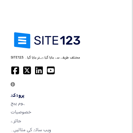
SITE123: مختلف طریقے سے بنایا گیا، بہتر بنایا گیا۔
پروڈکٹ
ہوم پیج
خصوصیات
جائزے
ویب سائٹ کی مثالیں۔