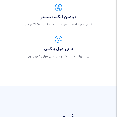
ڈومین ایکسٹینشنز
ڈومین TLDs کے بہت بڑے انتخاب میں سے انتخاب کریں۔
ذاتی میل باکس
پیشہ ورانہ مہارت کے لیے اپنا ذاتی میل باکس بنائیں