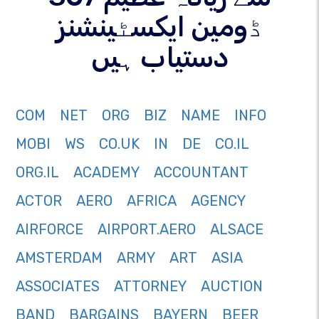
ڈومین ایکسٹینشنز
دستیاب ہیں
COM
NET
ORG
BIZ
NAME
INFO
MOBI
WS
CO.UK
IN
DE
CO.IL
ORG.IL
ACADEMY
ACCOUNTANT
ACTOR
AERO
AFRICA
AGENCY
AIRFORCE
AIRPORT.AERO
ALSACE
AMSTERDAM
ARMY
ART
ASIA
ASSOCIATES
ATTORNEY
AUCTION
BAND
BARGAINS
BAYERN
BEER