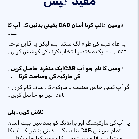
مفید ٹپس
یقینی بنائیں کہ آپ کا CAB ڈومین ٹائپ کرنا آسان
ہے۔
یہ عام فہم کی طرح لگ سکتا ہے، لیکن یہ قابل توجہ
ہے - ایک مختصر انتخاب کرنے کی کوشش کریں۔ cat
ایک منفرد حاصل کریں۔CAB ڈومین کا نام جو آپ
کی مارکیٹ کی وضاحت کرتا ہے۔
اگر آپ کسی خاص صنعت یا مارکیٹ کے ساتھ کام کر رہے
ہیں تو حاصل کریں۔ cat
تلاش کریں۔بلی
یہ آپ کی مارکیٹنگ اور برانڈنگ کو بعد میں بہت آسان
بنا دے گا۔ یقینی بنائیں کہ آپ کا CAB تمام سوشل
میڈیا پلیٹ فارمز پر ڈومین کا دعویٰ کیا جا سکتا ہے