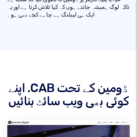
تاکہ لوگ ہمیشہ جانتے ہوں کہ کیا تلاش کرنا ہے اور یہ
ایک ہی لیبلنگ ہے چاہے کچھ بھی ہو۔
اپنے .CAB ڈومین کے تحت
کوئی بھی ویب سائٹ بنائیں