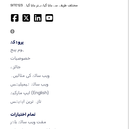
SITE123: مختلف طریقے سے بنایا گیا، بہتر بنایا گیا۔
پروڈکٹ
ہوم پیج
خصوصیات
جائزے
ویب سائٹ کی مثالیں۔
ویب سائٹ ٹیمپلیٹس
(English)
ایپ مارکیٹ
تازہ ترین اپڈیٹس
تمام اختیارات
مفت ویب سائٹ بلڈر