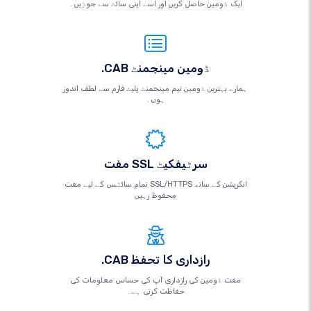
ایک ڈومین حاصل کریں اور اسے اپنی سائٹ سے جوڑیں۔
.CAB ڈومین مینجمنٹ
ہمارے بہترین ڈومین نیم مینجمنٹ پلیٹ فارم سے لطف اندوز
ہوں۔
مفت SSL سرٹیفکیٹ
تمام سائٹس کے لیے مفت SSL/HTTPS انکرپشن کے ساتھ
محفوظ رہیں
.CAB رازداری کا تحفظ
مفت ڈومین کی رازداری آپ کی حساس معلومات کی
حفاظت کرتی ہے۔