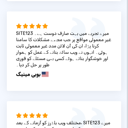
SITE123 میرے تجربے میں بہت صارف دوست ہے۔
غیر معمولی مواقع پر جب مجھے مشکلات کا سامنا
کرنا پڑا، ان کی آن لائن مدد غیر معمولی ثابت
ہوئی۔ انہوں نے ویب سائٹ بنانے کے عمل کو ہموار
اور خوشگوار بناتے ہوئے کسی بھی مسئلے کو فوری
طور پر حل کر دیا۔
بوبی مینیگ
مختلف ویب بلڈرز کو آزمانے کے بعد، SITE123 میرے