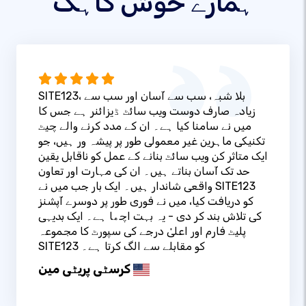
ہمارے خوش گاہک
SITE123، بلا شبہ، سب سے آسان اور سب سے
زیادہ صارف دوست ویب سائٹ ڈیزائنر ہے جس کا
میں نے سامنا کیا ہے۔ ان کے مدد کرنے والے چیٹ
تکنیکی ماہرین غیر معمولی طور پر پیشہ ور ہیں، جو
ایک متاثر کن ویب سائٹ بنانے کے عمل کو ناقابل یقین
حد تک آسان بناتے ہیں۔ ان کی مہارت اور تعاون
واقعی شاندار ہیں۔ ایک بار جب میں نے SITE123
کو دریافت کیا، میں نے فوری طور پر دوسرے آپشنز
کی تلاش بند کر دی - یہ بہت اچھا ہے۔ ایک بدیہی
پلیٹ فارم اور اعلیٰ درجے کی سپورٹ کا مجموعہ
SITE123 کو مقابلے سے الگ کرتا ہے۔
کرسٹی پریٹی مین