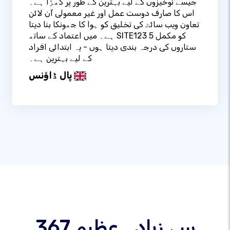
جیسے نوخیزوں کے لیے بہترین کے طور پر کھڑا ہے۔
اس کا صارف دوست عمل اور غیر معمولی آن لائن
تعاون ویب سائٹ کی تخلیق کو ہوا کا جھونکا بنا دیتا
ہے۔ میں اعتماد کے ساتھ SITE123 کو مکمل 5
ستاروں کی درجہ بندی دیتا ہوں - یہ ابتدائی افراد
کے لیے بہترین ہے۔
پال ڈاؤنس
367 سے زیادہ عظیم