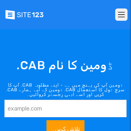
.CAB ڈومین کا نام
آپ کا .CAB ڈومین آپ کی پہنچ میں ہے - اپنے مطلوبہ
.CAB ڈومین کے لیے ہمارے .CAB سرچ ٹول کا استعمال
کریں اور اسے ابھی رجسٹر کروائیں۔
تلاش کریں۔