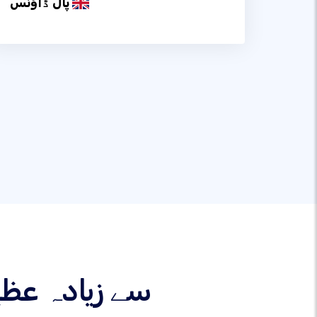
پال ڈاؤنس
367 سے زیادہ 