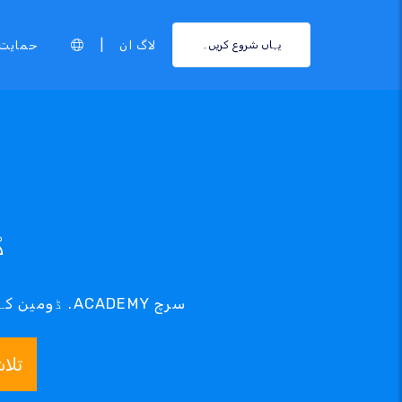
|
لاگ ان
حمایت
یہاں شروع کریں۔
.Y
تلا