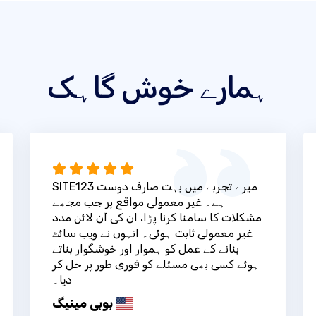
ہمارے خوش گاہک
SITE123 میرے تجربے میں بہت صارف دوست
ہے۔ غیر معمولی مواقع پر جب مجھے
مشکلات کا سامنا کرنا پڑا، ان کی آن لائن مدد
غیر معمولی ثابت ہوئی۔ انہوں نے ویب سائٹ
بنانے کے عمل کو ہموار اور خوشگوار بناتے
ہوئے کسی بھی مسئلے کو فوری طور پر حل کر
دیا۔
بوبی مینیگ