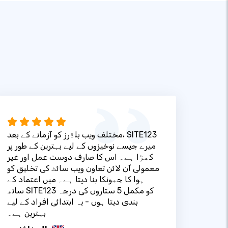
مختلف ویب بلڈرز کو آزمانے کے بعد، SITE123
میرے جیسے نوخیزوں کے لیے بہترین کے طور پر
کھڑا ہے۔ اس کا صارف دوست عمل اور غیر
معمولی آن لائن تعاون ویب سائٹ کی تخلیق کو
ہوا کا جھونکا بنا دیتا ہے۔ میں اعتماد کے
ساتھ SITE123 کو مکمل 5 ستاروں کی درجہ
بندی دیتا ہوں - یہ ابتدائی افراد کے لیے
بہترین ہے۔