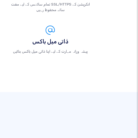
تمام سائٹس کے لیے مفت SSL/HTTPS انکرپشن کے
ساتھ محفوظ رہیں
ذاتی میل باکس
پیشہ ورانہ مہارت کے لیے اپنا ذاتی میل باکس بنائیں