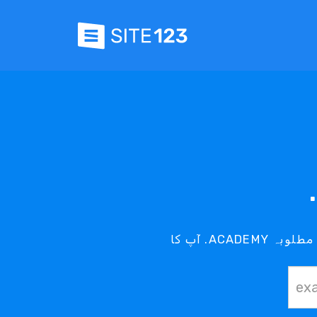
آپ کا .ACADEMY ڈومین آپ کی پہنچ میں ہے - اپنے مطلوبہ .ACADEMY ڈومین کے لیے ہمارے .ACADEMY سرچ