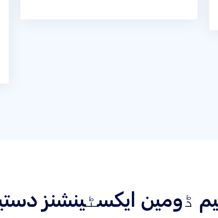
عظیم ڈومین ایکسٹینشنز دست