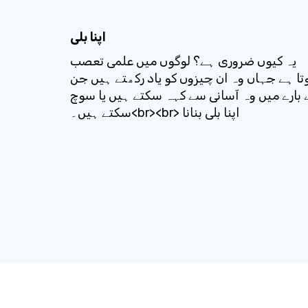
اپنا بلی
یہ کیوں ضروری ہے؟ لوگوں میں علمی تعصب
تا ہے جہاں وہ ان چیزوں کو یاد رکھتے ہیں جن
 بارے میں وہ آسانی سے کہہ سکتے ہیں یا سوچ
سکتے ہیں۔<br><br> اپنا بلی بنانا