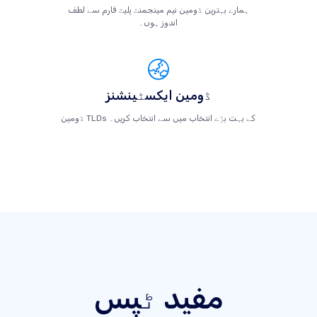
ہمارے بہترین ڈومین نیم مینجمنٹ پلیٹ فارم سے لطف
اندوز ہوں۔
ڈومین ایکسٹینشنز
ڈومین TLDs کے بہت بڑے انتخاب میں سے انتخاب کریں۔
مفید ٹپس