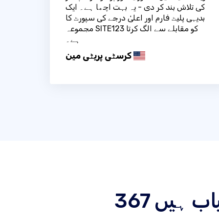
کی تلاش بند کر دی - یہ بہت اچھا ہے۔ ایک
بدیہی پلیٹ فارم اور اعلیٰ درجے کی سپورٹ کا
مجموعہ SITE123 کو مقابلے سے الگ کرتا
ہے۔
کرسٹی پریٹی مین
یاب ہیں