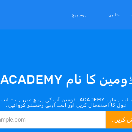
مثالیں
ہوم پیج
ACADEM ڈومین کا نام
ٹول کا استعمال کریں اور اسے ابھی رجسٹر کروائیں۔
ش کریں۔