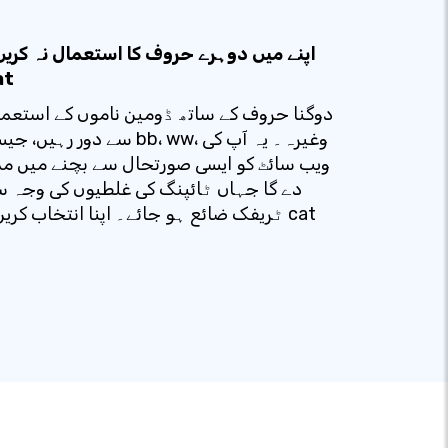
اپنے میں دوہرے حروف کا استعمال نہ کری
at
دوگنا حروف کے ساتھ ڈومین ناموں کے استعم
سے دور رہیں، جیسے bb، ww، وغیرہ۔ یہ آ
ویب سائٹ کو ایسی صورتحال سے بچنے میں م
دے گا جہاں ٹائپنگ کی غلطیوں کی وجہ 
ٹریفک ضائع ہو جائے۔ اپنا انتخاب کریں۔ cat