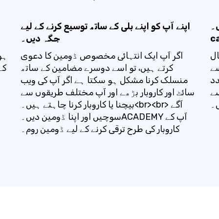
ں۔
اپنے آپ کو اپنے بلی کے ساتھ توسیع کرنے کے لیے
c
جگہ دیں۔
ال
اگر آپ ایک انتہائی مخصوص ڈومین کا دعوی
ہو
پ کی
کرتے ہیں، تو اسے دوسرے مضامین کے ساتھ
کے
دد
منسلک کرنا مشکل ہو سکتا ہے اگر آپ کی ویب
سے
سائٹ اور کاروبار بڑھے اور آپ مختلف طریقوں سے
بیچنا یا کاروبار کرنا چاہتے ہیں۔<br><br> آگے
سوچیں اور اپنا ڈومین دیں۔ACADEMY آپ کے
کاروبار کی طرح ترقی کرنے کے لیے ڈومین روم۔