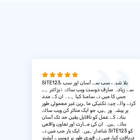
SITE123، بلا شبہ، سب سے آسان اور سب
سے زیادہ صارف دوست ویب سائٹ ڈیزائنر ہے
جس کا میں نے سامنا کیا ہے۔ ان کے مدد
کرنے والے چیٹ تکنیکی ماہرین غیر معمولی طور
پر پیشہ ور ہیں، جو ایک متاثر کن ویب سائٹ
بنانے کے عمل کو ناقابل یقین حد تک آسان
بناتے ہیں۔ ان کی مہارت اور تعاون واقعی
شاندار ہیں۔ ایک بار جب میں نے SITE123 کو
دریافت کیا، میں نے فوری طور پر دوسرے آپشنز