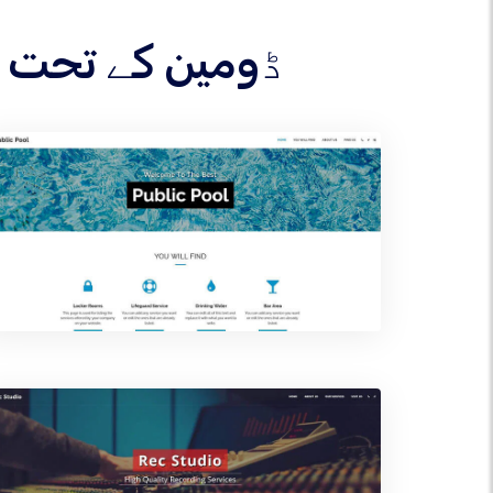
اپنے .ACADEMY ڈومین 