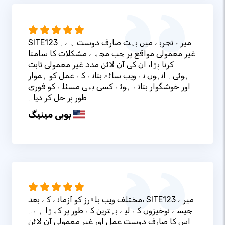
SITE123 میرے تجربے میں بہت صارف دوست ہے۔
غیر معمولی مواقع پر جب مجھے مشکلات کا سامنا
کرنا پڑا، ان کی آن لائن مدد غیر معمولی ثابت
ہوئی۔ انہوں نے ویب سائٹ بنانے کے عمل کو ہموار
اور خوشگوار بناتے ہوئے کسی بھی مسئلے کو فوری
طور پر حل کر دیا۔
بوبی مینیگ
مختلف ویب بلڈرز کو آزمانے کے بعد، SITE123 میرے
جیسے نوخیزوں کے لیے بہترین کے طور پر کھڑا ہے۔
اس کا صارف دوست عمل اور غیر معمولی آن لائن