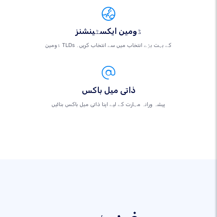
ڈومین ایکسٹینشنز
ڈومین TLDs کے بہت بڑے انتخاب میں سے انتخاب کریں۔
ذاتی میل باکس
پیشہ ورانہ مہارت کے لیے اپنا ذاتی میل باکس بنائیں