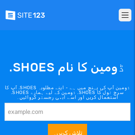
.SHOES ڈومین کا نام
آپ کا .SHOES ڈومین آپ کی پہنچ میں ہے - اپنے مطلوبہ
.SHOES ڈومین کے لیے ہمارے .SHOES سرچ ٹول کا
استعمال کریں اور اسے ابھی رجسٹر کروائیں۔
تلاش کریں۔