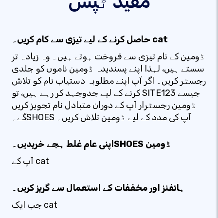
مفید ٹپس
حاصل کرنے کے لیے تیزی سے کام کریں۔ cat
ڈومین کے نام تیزی سے فروخت ہوتے ہیں۔ وہ زیادہ تر
سستے ہیں، لہذا اپنے پسندیدہ ڈومین ناموں کو جلدی
رجسٹر کریں۔ اگر آپ اپنے مطلوبہ دستیاب نام کو تلاش
کرنے کے لیے جدوجہد کر رہے ہیں، تو SITE123 جیسے
ڈومین رجسٹرار آپ کے دوران متبادل نام تجویز کریں
گے۔SHOES آپ کی مدد کے لیے ڈومین تلاش کریں۔
اپنی عام غلط ہجے خریدیں۔SHOES ڈومین
آپ کے cat
ہائفنز اور مخففات کے استعمال سے گریز کریں۔
جب ایک cat