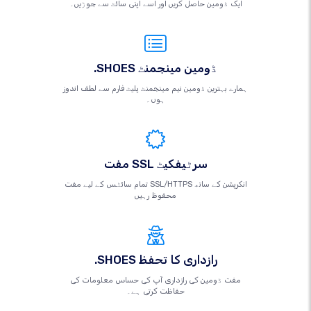
ایک ڈومین حاصل کریں اور اسے اپنی سائٹ سے جوڑیں۔
.SHOES ڈومین مینجمنٹ
ہمارے بہترین ڈومین نیم مینجمنٹ پلیٹ فارم سے لطف اندوز
ہوں۔
مفت SSL سرٹیفکیٹ
تمام سائٹس کے لیے مفت SSL/HTTPS انکرپشن کے ساتھ
محفوظ رہیں
.SHOES رازداری کا تحفظ
مفت ڈومین کی رازداری آپ کی حساس معلومات کی
حفاظت کرتی ہے۔