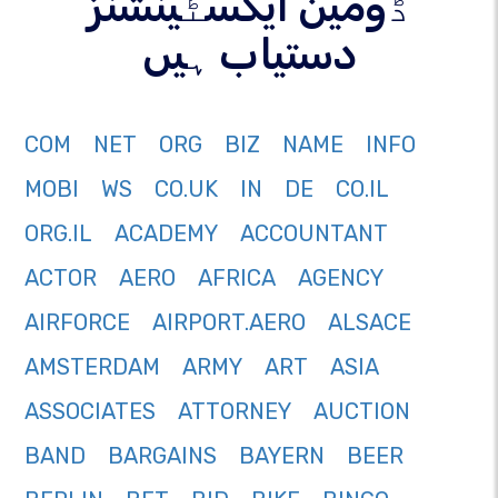
ڈومین ایکسٹینشنز
دستیاب ہیں
COM
NET
ORG
BIZ
NAME
INFO
MOBI
WS
CO.UK
IN
DE
CO.IL
ORG.IL
ACADEMY
ACCOUNTANT
ACTOR
AERO
AFRICA
AGENCY
AIRFORCE
AIRPORT.AERO
ALSACE
AMSTERDAM
ARMY
ART
ASIA
ASSOCIATES
ATTORNEY
AUCTION
BAND
BARGAINS
BAYERN
BEER