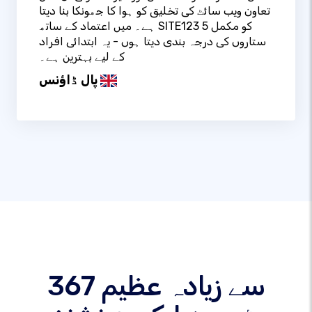
تعاون ویب سائٹ کی تخلیق کو ہوا کا جھونکا بنا دیتا
ہے۔ میں اعتماد کے ساتھ SITE123 کو مکمل 5
ستاروں کی درجہ بندی دیتا ہوں - یہ ابتدائی افراد
کے لیے بہترین ہے۔
پال ڈاؤنس
367 سے زیادہ عظیم