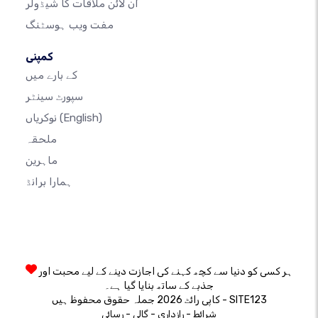
آن لائن ملاقات کا شیڈولر
مفت ویب ہوسٹنگ
کمپنی
کے بارے میں
سپورٹ سینٹر
(English)
نوکریاں
ملحقہ
ماہرین
ہمارا برانڈ
ہر کسی کو دنیا سے کچھ کہنے کی اجازت دینے کے لیے محبت اور
جذبے کے ساتھ بنایا گیا ہے۔
کاپی رائٹ 2026 جملہ حقوق محفوظ ہیں - SITE123
-
-
-
شرائط
رازداری
گالی
رسائی