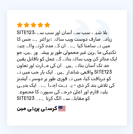
SITE123، بلا شبہ، سب سے آسان اور سب سے
زیادہ صارف دوست ویب سائٹ ڈیزائنر ہے جس کا
میں نے سامنا کیا ہے۔ ان کے مدد کرنے والے چیٹ
تکنیکی ماہرین غیر معمولی طور پر پیشہ ور ہیں، جو
ایک متاثر کن ویب سائٹ بنانے کے عمل کو ناقابل یقین
حد تک آسان بناتے ہیں۔ ان کی مہارت اور تعاون
واقعی شاندار ہیں۔ ایک بار جب میں نے SITE123
کو دریافت کیا، میں نے فوری طور پر دوسرے آپشنز
کی تلاش بند کر دی - یہ بہت اچھا ہے۔ ایک بدیہی
پلیٹ فارم اور اعلیٰ درجے کی سپورٹ کا مجموعہ
SITE123 کو مقابلے سے الگ کرتا ہے۔
کرسٹی پریٹی مین