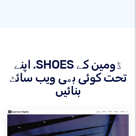
اپنے .SHOES ڈومین کے
تحت کوئی بھی ویب سائٹ
بنائیں