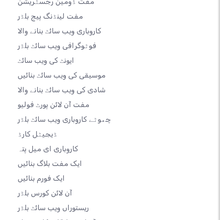
مفت ڈومین رجسٹریشن
مفت لینڈنگ پیج بلڈر
کاروباری ویب سائٹ بنانے والا
فوٹوگرافی ویب سائٹ بلڈر
ایونٹ کی ویب سائٹ
موسیقی کی ویب سائٹ بنائیں
شادی کی ویب سائٹ بنانے والا
مفت آن لائن پورٹ فولیو
چھوٹے کاروباری ویب سائٹ بلڈر
ڈیجیٹل کارڈ
کاروباری ای میل پتہ
ایک مفت بلاگ بنائیں
ایک فورم بنائیں
آن لائن کورس بلڈر
ریستوراں ویب سائٹ بلڈر