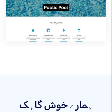
ہمارے خوش گاہک