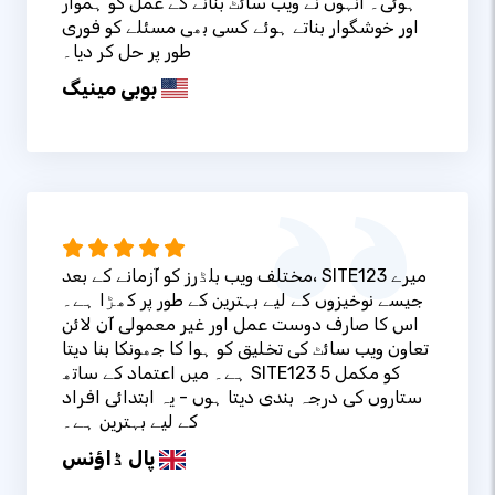
ہوئی۔ انہوں نے ویب سائٹ بنانے کے عمل کو ہموار
اور خوشگوار بناتے ہوئے کسی بھی مسئلے کو فوری
طور پر حل کر دیا۔
بوبی مینیگ
مختلف ویب بلڈرز کو آزمانے کے بعد، SITE123 میرے
جیسے نوخیزوں کے لیے بہترین کے طور پر کھڑا ہے۔
اس کا صارف دوست عمل اور غیر معمولی آن لائن
تعاون ویب سائٹ کی تخلیق کو ہوا کا جھونکا بنا دیتا
ہے۔ میں اعتماد کے ساتھ SITE123 کو مکمل 5
ستاروں کی درجہ بندی دیتا ہوں - یہ ابتدائی افراد
کے لیے بہترین ہے۔
پال ڈاؤنس