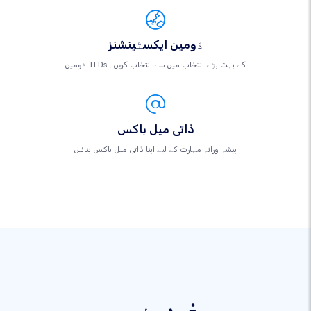
ڈومین ایکسٹینشنز
ڈومین TLDs کے بہت بڑے انتخاب میں سے انتخاب کریں۔
ذاتی میل باکس
پیشہ ورانہ مہارت کے لیے اپنا ذاتی میل باکس بنائیں