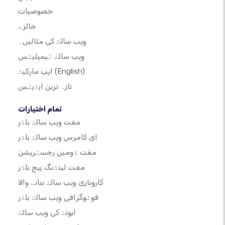
خصوصیات
جائزے
ویب سائٹ کی مثالیں۔
ویب سائٹ ٹیمپلیٹس
(English)
ایپ مارکیٹ
تازہ ترین اپڈیٹس
تمام اختیارات
مفت ویب سائٹ بلڈر
ای کامرس ویب سائٹ بلڈر
مفت ڈومین رجسٹریشن
مفت لینڈنگ پیج بلڈر
کاروباری ویب سائٹ بنانے والا
فوٹوگرافی ویب سائٹ بلڈر
ایونٹ کی ویب سائٹ