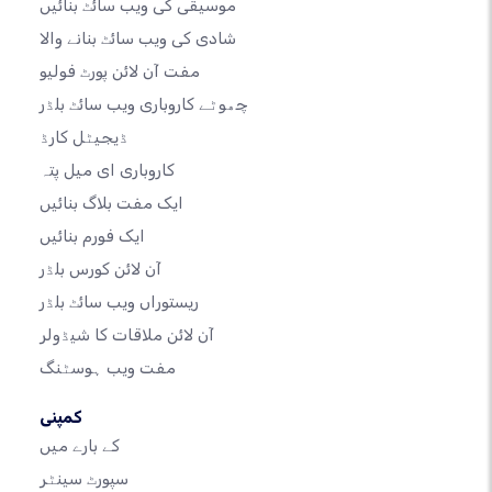
موسیقی کی ویب سائٹ بنائیں
شادی کی ویب سائٹ بنانے والا
مفت آن لائن پورٹ فولیو
چھوٹے کاروباری ویب سائٹ بلڈر
ڈیجیٹل کارڈ
کاروباری ای میل پتہ
ایک مفت بلاگ بنائیں
ایک فورم بنائیں
آن لائن کورس بلڈر
ریستوراں ویب سائٹ بلڈر
آن لائن ملاقات کا شیڈولر
مفت ویب ہوسٹنگ
کمپنی
کے بارے میں
سپورٹ سینٹر