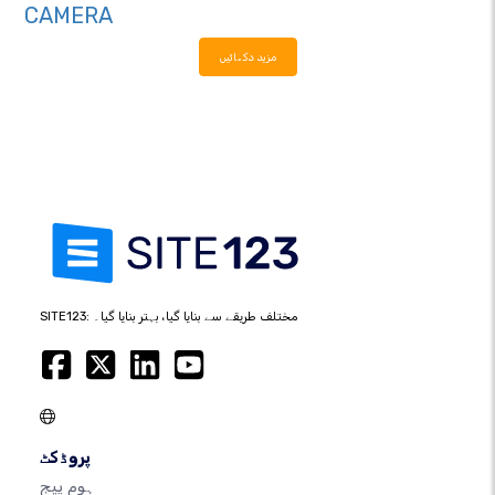
CAMERA
مزید دکھائیں
SITE123: مختلف طریقے سے بنایا گیا، بہتر بنایا گیا۔
پروڈکٹ
ہوم پیج