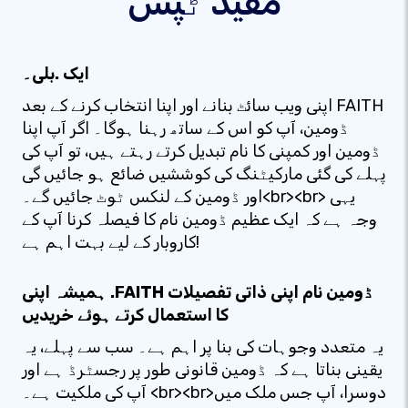
مفید ٹپس
ایک .بلی۔
اپنی ویب سائٹ بنانے اور اپنا انتخاب کرنے کے بعد FAITH
ڈومین، آپ کو اس کے ساتھ رہنا ہوگا۔ اگر آپ اپنا
ڈومین اور کمپنی کا نام تبدیل کرتے رہتے ہیں، تو آپ کی
پہلے کی گئی مارکیٹنگ کی کوششیں ضائع ہو جائیں گی
اور ڈومین کے لنکس ٹوٹ جائیں گے۔<br><br> یہی
وجہ ہے کہ ایک عظیم ڈومین نام کا فیصلہ کرنا آپ کے
کاروبار کے لیے بہت اہم ہے!
ہمیشہ اپنی .FAITH ڈومین نام اپنی ذاتی تفصیلات
کا استعمال کرتے ہوئے خریدیں
یہ متعدد وجوہات کی بنا پر اہم ہے۔ سب سے پہلے، یہ
یقینی بناتا ہے کہ ڈومین قانونی طور پر رجسٹرڈ ہے اور
آپ کی ملکیت ہے۔ <br><br>دوسرا، آپ جس ملک میں