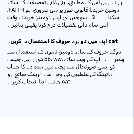
رہتے ہیں اس کے مطابق، اپنی ذاتی تفصیلات کے ساتھ
.FAITH ڈومین خریدنا قانونی طور پر بھی ضروری ہو
سکتا ہے۔ آگے سوچیں اور اپنی ڈومینز خریدتے وقت
اپنی تمام ذاتی تفصیلات درج کرنا یقینی بنائیں۔
اپنے میں دوہرے حروف کا استعمال نہ کریں۔ cat
دوگنا حروف کے ساتھ ڈومین ناموں کے استعمال سے
دور رہیں، جیسے bb، ww، وغیرہ۔ یہ آپ کی ویب سائٹ
کو ایسی صورتحال سے بچنے میں مدد دے گا جہاں
ٹائپنگ کی غلطیوں کی وجہ سے ٹریفک ضائع ہو
جائے۔ اپنا انتخاب کریں۔ cat