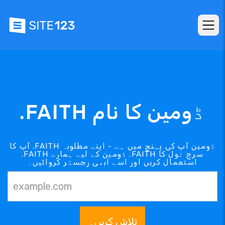
.FAITH ڈومین کا نام
آپ کا .FAITH ڈومین آپ کی پہنچ میں ہے - اپنے مطلوبہ
.FAITH ڈومین کے لیے ہمارے .FAITH سرچ ٹول کا
استعمال کریں اور اسے ابھی رجسٹر کروائیں۔
تلاش کریں۔