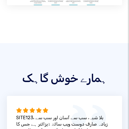
ہمارے خوش گاہک
SITE123، بلا شبہ، سب سے آسان اور سب سے
زیادہ صارف دوست ویب سائٹ ڈیزائنر ہے جس کا