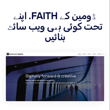
اپنے .FAITH ڈومین کے
تحت کوئی بھی ویب سائٹ
بنائیں