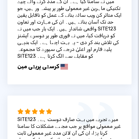
میں نے سامنا کیا ہے۔ ان کے مدد کرنے والے چیٹ
تکنیکی ماہرین غیر معمولی طور پر پیشہ ور ہیں، جو
ایک متاثر کن ویب سائٹ بنانے کے عمل کو ناقابل یقین
حد تک آسان بناتے ہیں۔ ان کی مہارت اور تعاون
واقعی شاندار ہیں۔ ایک بار جب میں نے SITE123
کو دریافت کیا، میں نے فوری طور پر دوسرے آپشنز
کی تلاش بند کر دی - یہ بہت اچھا ہے۔ ایک بدیہی
پلیٹ فارم اور اعلیٰ درجے کی سپورٹ کا مجموعہ
SITE123 کو مقابلے سے الگ کرتا ہے۔
کرسٹی پریٹی مین
SITE123 میرے تجربے میں بہت صارف دوست ہے۔
غیر معمولی مواقع پر جب مجھے مشکلات کا سامنا
کرنا پڑا، ان کی آن لائن مدد غیر معمولی ثابت