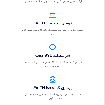
ایک ڈومین حاصل کریں اور اسے اپنی سائٹ سے جوڑیں۔
.FAITH ڈومین مینجمنٹ
ہمارے بہترین ڈومین نیم مینجمنٹ پلیٹ فارم سے لطف اندوز
ہوں۔
مفت SSL سرٹیفکیٹ
تمام سائٹس کے لیے مفت SSL/HTTPS انکرپشن کے ساتھ
محفوظ رہیں
.FAITH رازداری کا تحفظ
مفت ڈومین کی رازداری آپ کی حساس معلومات کی
حفاظت کرتی ہے۔