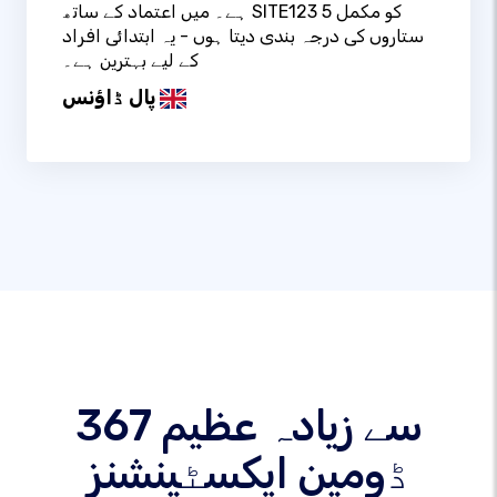
ہے۔ میں اعتماد کے ساتھ SITE123 کو مکمل 5
ستاروں کی درجہ بندی دیتا ہوں - یہ ابتدائی افراد
کے لیے بہترین ہے۔
پال ڈاؤنس
367 سے زیادہ عظیم
ڈومین ایکسٹینشنز