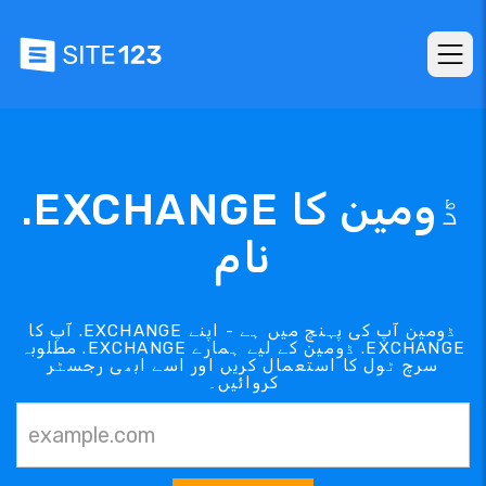
.EXCHANGE ڈومین کا
نام
آپ کا .EXCHANGE ڈومین آپ کی پہنچ میں ہے - اپنے
مطلوبہ .EXCHANGE ڈومین کے لیے ہمارے .EXCHANGE
سرچ ٹول کا استعمال کریں اور اسے ابھی رجسٹر
کروائیں۔