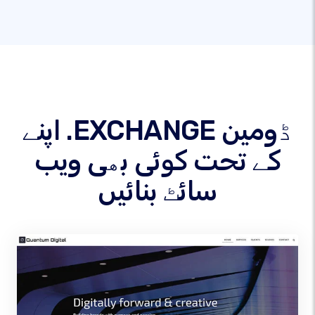
اپنے .EXCHANGE ڈومین
کے تحت کوئی بھی ویب
سائٹ بنائیں