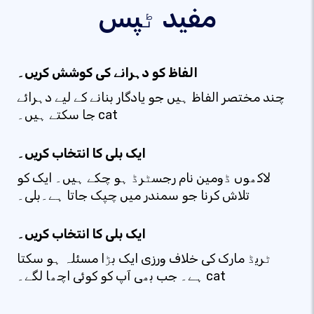
مفید ٹپس
الفاظ کو دہرانے کی کوشش کریں۔
چند مختصر الفاظ ہیں جو یادگار بنانے کے لیے دہرائے
جا سکتے ہیں۔ cat
ایک بلی کا انتخاب کریں۔
لاکھوں ڈومین نام رجسٹرڈ ہو چکے ہیں۔ ایک کو
تلاش کرنا جو سمندر میں چپک جاتا ہے۔بلی۔
ایک بلی کا انتخاب کریں۔
ٹریڈ مارک کی خلاف ورزی ایک بڑا مسئلہ ہو سکتا
ہے۔ جب بھی آپ کو کوئی اچھا لگے۔ cat