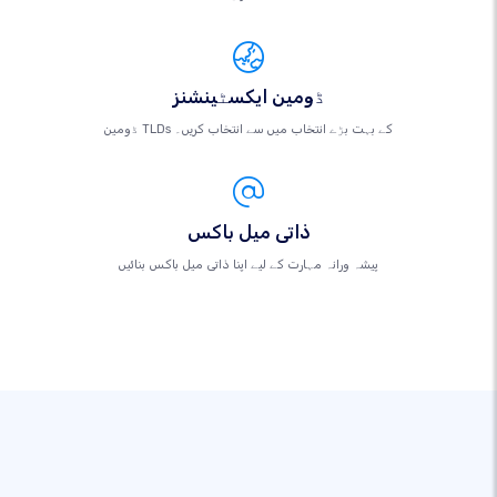
ڈومین ایکسٹینشنز
ڈومین TLDs کے بہت بڑے انتخاب میں سے انتخاب کریں۔
ذاتی میل باکس
پیشہ ورانہ مہارت کے لیے اپنا ذاتی میل باکس بنائیں