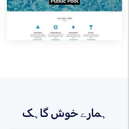
ہمارے خوش گاہک