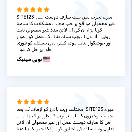
SITE123 میرے تجربے میں بہت صارف دوست ہے۔
غیر معمولی مواقع پر جب مجھے مشکلات کا سامنا
کرنا پڑا، ان کی آن لائن مدد غیر معمولی ثابت
ہوئی۔ انہوں نے ویب سائٹ بنانے کے عمل کو ہموار
اور خوشگوار بناتے ہوئے کسی بھی مسئلے کو فوری
طور پر حل کر دیا۔
بوبی مینیگ
مختلف ویب بلڈرز کو آزمانے کے بعد، SITE123 میرے
جیسے نوخیزوں کے لیے بہترین کے طور پر کھڑا ہے۔
اس کا صارف دوست عمل اور غیر معمولی آن لائن
تعاون ویب سائٹ کی تخلیق کو ہوا کا جھونکا بنا دیتا