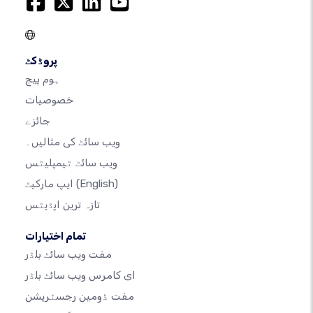
پروڈکٹ
ہوم پیج
خصوصیات
جائزے
ویب سائٹ کی مثالیں۔
ویب سائٹ ٹیمپلیٹس
(English)
ایپ مارکیٹ
تازہ ترین اپڈیٹس
تمام اختیارات
مفت ویب سائٹ بلڈر
ای کامرس ویب سائٹ بلڈر
مفت ڈومین رجسٹریشن