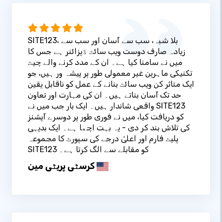
SITE123، بلا شبہ، سب سے آسان اور سب سے
زیادہ صارف دوست ویب سائٹ ڈیزائنر ہے جس کا
میں نے سامنا کیا ہے۔ ان کے مدد کرنے والے چیٹ
تکنیکی ماہرین غیر معمولی طور پر پیشہ ور ہیں، جو
ایک متاثر کن ویب سائٹ بنانے کے عمل کو ناقابل یقین
حد تک آسان بناتے ہیں۔ ان کی مہارت اور تعاون
واقعی شاندار ہیں۔ ایک بار جب میں نے SITE123
کو دریافت کیا، میں نے فوری طور پر دوسرے آپشنز
کی تلاش بند کر دی - یہ بہت اچھا ہے۔ ایک بدیہی
پلیٹ فارم اور اعلیٰ درجے کی سپورٹ کا مجموعہ
SITE123 کو مقابلے سے الگ کرتا ہے۔
کرسٹی پریٹی مین