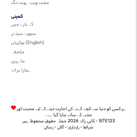
مفت ویب ہوسٹنگ
کمپنی
کے بارے میں
سپورٹ سینٹر
(English)
نوکریاں
ملحقہ
ماہرین
ہمارا برانڈ
ہر کسی کو دنیا سے کچھ کہنے کی اجازت دینے کے لیے محبت اور
جذبے کے ساتھ بنایا گیا ہے۔
کاپی رائٹ 2026 جملہ حقوق محفوظ ہیں - SITE123
-
-
-
شرائط
رازداری
گالی
رسائی