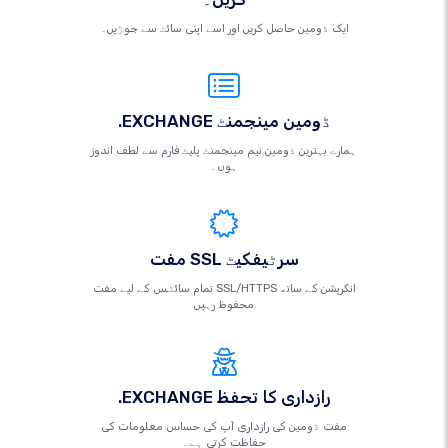
ایک ڈومین حاصل کریں اور اسے اپنی سائٹ سے جوڑیں۔
.EXCHANGE ڈومین مینجمنٹ
ہمارے بہترین ڈومین نیم مینجمنٹ پلیٹ فارم سے لطف اندوز
ہوں۔
مفت SSL سرٹیفکیٹ
تمام سائٹس کے لیے مفت SSL/HTTPS انکرپشن کے ساتھ
محفوظ رہیں
.EXCHANGE رازداری کا تحفظ
مفت ڈومین کی رازداری آپ کی حساس معلومات کی
حفاظت کرتی ہے۔