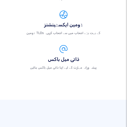
ڈومین ایکسٹینشنز
ڈومین TLDs کے بہت بڑے انتخاب میں سے انتخاب کریں۔
ذاتی میل باکس
پیشہ ورانہ مہارت کے لیے اپنا ذاتی میل باکس بنائیں