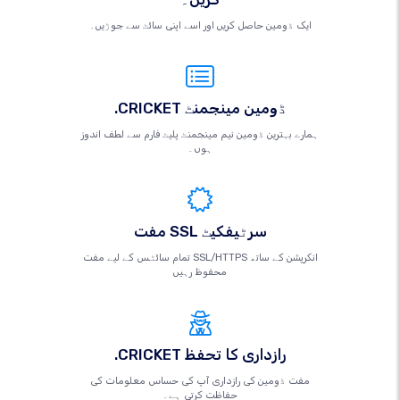
ایک ڈومین حاصل کریں اور اسے اپنی سائٹ سے جوڑیں۔
.CRICKET ڈومین مینجمنٹ
ہمارے بہترین ڈومین نیم مینجمنٹ پلیٹ فارم سے لطف اندوز
ہوں۔
مفت SSL سرٹیفکیٹ
تمام سائٹس کے لیے مفت SSL/HTTPS انکرپشن کے ساتھ
محفوظ رہیں
.CRICKET رازداری کا تحفظ
مفت ڈومین کی رازداری آپ کی حساس معلومات کی
حفاظت کرتی ہے۔