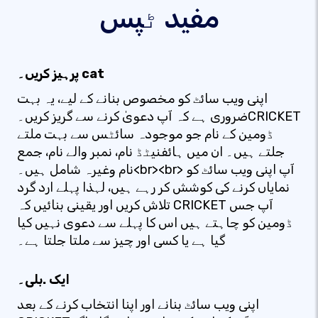
مفید ٹپس
پرہیز کریں۔ cat
اپنی ویب سائٹ کو مخصوص بنانے کے لیے، یہ بہت
ضروری ہے کہ آپ دعویٰ کرنے سے گریز کریں۔CRICKET
ڈومین کے نام جو موجودہ سائٹس سے بہت ملتے
جلتے ہیں۔ ان میں ہائفنیٹڈ نام، نمبر والے نام، جمع
نام وغیرہ شامل ہیں۔<br><br> آپ اپنی ویب سائٹ کو
نمایاں کرنے کی کوشش کر رہے ہیں، لہذا پہلے ارد گرد
تلاش کریں اور یقینی بنائیں کہ CRICKET آپ جس
ڈومین کو چاہتے ہیں اس کا پہلے سے دعوی نہیں کیا
گیا ہے یا کسی اور چیز سے ملتا جلتا ہے۔
ایک .بلی۔
اپنی ویب سائٹ بنانے اور اپنا انتخاب کرنے کے بعد