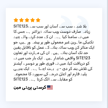
SITE123، بلا شبہ، سب سے آسان اور سب سے
زیادہ صارف دوست ویب سائٹ ڈیزائنر ہے جس کا
میں نے سامنا کیا ہے۔ ان کے مدد کرنے والے چیٹ
تکنیکی ماہرین غیر معمولی طور پر پیشہ ور ہیں، جو
ایک متاثر کن ویب سائٹ بنانے کے عمل کو ناقابل یقین
حد تک آسان بناتے ہیں۔ ان کی مہارت اور تعاون
واقعی شاندار ہیں۔ ایک بار جب میں نے SITE123
کو دریافت کیا، میں نے فوری طور پر دوسرے آپشنز
کی تلاش بند کر دی - یہ بہت اچھا ہے۔ ایک بدیہی
پلیٹ فارم اور اعلیٰ درجے کی سپورٹ کا مجموعہ
SITE123 کو مقابلے سے الگ کرتا ہے۔
کرسٹی پریٹی مین