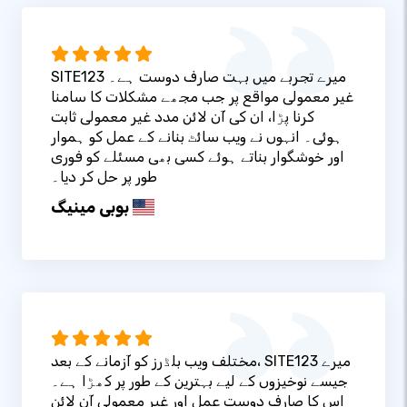
SITE123 میرے تجربے میں بہت صارف دوست ہے۔
غیر معمولی مواقع پر جب مجھے مشکلات کا سامنا
کرنا پڑا، ان کی آن لائن مدد غیر معمولی ثابت
ہوئی۔ انہوں نے ویب سائٹ بنانے کے عمل کو ہموار
اور خوشگوار بناتے ہوئے کسی بھی مسئلے کو فوری
طور پر حل کر دیا۔
بوبی مینیگ
مختلف ویب بلڈرز کو آزمانے کے بعد، SITE123 میرے
جیسے نوخیزوں کے لیے بہترین کے طور پر کھڑا ہے۔
اس کا صارف دوست عمل اور غیر معمولی آن لائن