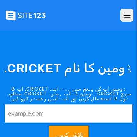
.CRICKET ڈومین کا نام
آپ کا .CRICKET ڈومین آپ کی پہنچ میں ہے - اپنے
مطلوبہ .CRICKET ڈومین کے لیے ہمارے .CRICKET سرچ
ٹول کا استعمال کریں اور اسے ابھی رجسٹر کروائیں۔
تلاش کریں۔