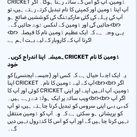
CRICKET ڈومین، آپ کو اس کے ساتھ رہنا ہوگا۔ اگر
آپ اپنا ڈومین اور کمپنی کا نام تبدیل کرتے رہتے ہیں، تو
آپ کی پہلے کی گئی مارکیٹنگ کی کوششیں ضائع ہو
جائیں گی اور ڈومین کے لنکس ٹوٹ جائیں گے۔<br>
<br> یہی وجہ ہے کہ ایک عظیم ڈومین نام کا فیصلہ
کرنا آپ کے کاروبار کے لیے بہت اہم ہے!
ہمیشہ اپنا اندراج کریں۔CRICKET ڈومین کا نام
خود
یہ ایک اچھا خیال ہے کہ کسی اور (جیسے ایجنسی) کو
اپنا CRICKET آپ کے لیے ڈومین کا نام۔<br><br> اگر
کوئی اور آپ کا CRICKET ڈومین، آپ انہیں اپنے اور اپنی
ویب سائٹ پر ایک ہولڈ دے رہے ہیں۔<br><br> اگر آپ
کبھی بھی اپنی سروس کو تبدیل کرنا چاہتے ہیں، تو آپ
کو پریشانی ہو سکتی ہے کہ وہ آپ کو ڈومین منتقل
نہیں کرنا چاہیں گے اور آپ کو اس کا کنٹرول نہیں دیں
گے۔