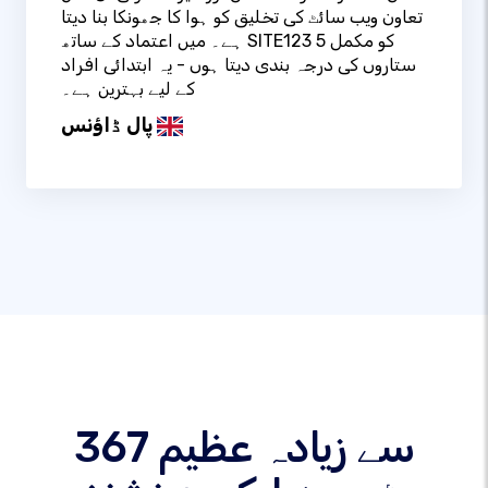
تعاون ویب سائٹ کی تخلیق کو ہوا کا جھونکا بنا دیتا
ہے۔ میں اعتماد کے ساتھ SITE123 کو مکمل 5
ستاروں کی درجہ بندی دیتا ہوں - یہ ابتدائی افراد
کے لیے بہترین ہے۔
پال ڈاؤنس
367 سے زیادہ عظیم