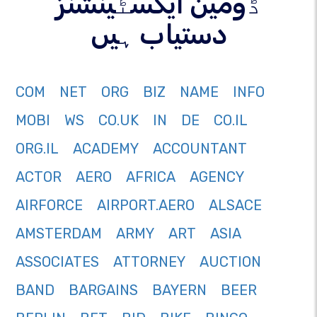
ڈومین ایکسٹینشنز
دستیاب ہیں
COM
NET
ORG
BIZ
NAME
INFO
MOBI
WS
CO.UK
IN
DE
CO.IL
ORG.IL
ACADEMY
ACCOUNTANT
ACTOR
AERO
AFRICA
AGENCY
AIRFORCE
AIRPORT.AERO
ALSACE
AMSTERDAM
ARMY
ART
ASIA
ASSOCIATES
ATTORNEY
AUCTION
BAND
BARGAINS
BAYERN
BEER