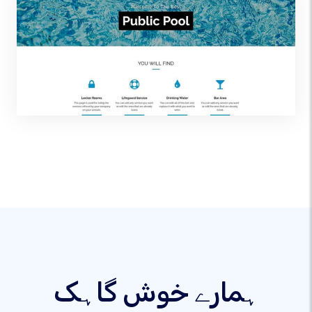
ہمارے خوش گاہک