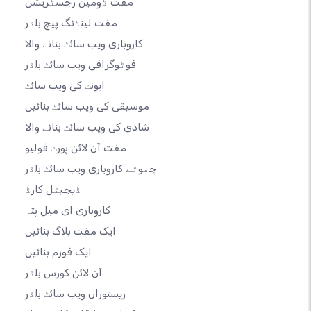
مفت ڈومین رجسٹریشن
مفت لینڈنگ پیج بلڈر
کاروباری ویب سائٹ بنانے والا
فوٹوگرافی ویب سائٹ بلڈر
ایونٹ کی ویب سائٹ
موسیقی کی ویب سائٹ بنائیں
شادی کی ویب سائٹ بنانے والا
مفت آن لائن پورٹ فولیو
چھوٹے کاروباری ویب سائٹ بلڈر
ڈیجیٹل کارڈ
کاروباری ای میل پتہ
ایک مفت بلاگ بنائیں
ایک فورم بنائیں
آن لائن کورس بلڈر
ریستوراں ویب سائٹ بلڈر