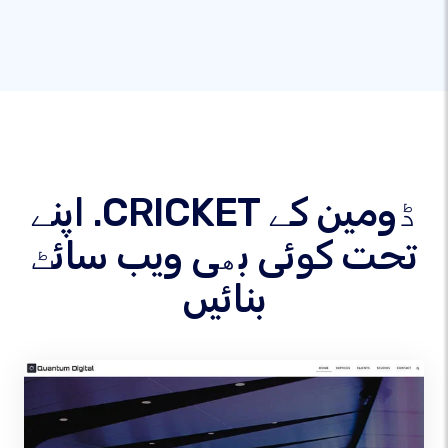
اپنے .CRICKET ڈومین کے
تحت کوئی بھی ویب سائٹ
بنائیں