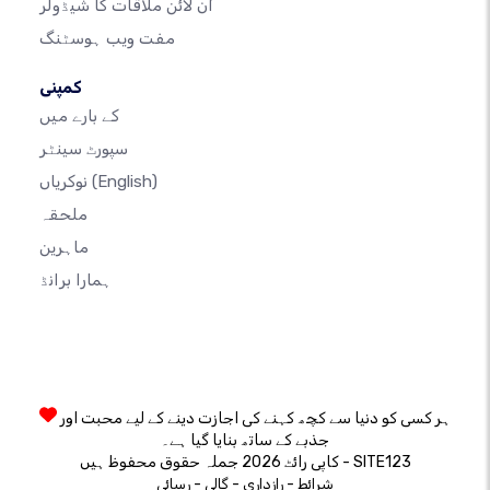
آن لائن ملاقات کا شیڈولر
مفت ویب ہوسٹنگ
کمپنی
کے بارے میں
سپورٹ سینٹر
(English)
نوکریاں
ملحقہ
ماہرین
ہمارا برانڈ
ہر کسی کو دنیا سے کچھ کہنے کی اجازت دینے کے لیے محبت اور
جذبے کے ساتھ بنایا گیا ہے۔
کاپی رائٹ 2026 جملہ حقوق محفوظ ہیں - SITE123
-
-
-
شرائط
رازداری
گالی
رسائی