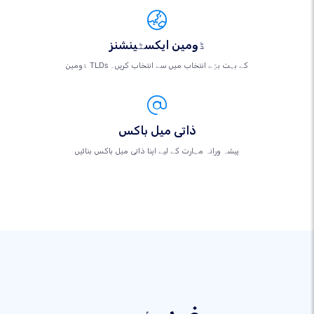
ڈومین ایکسٹینشنز
ڈومین TLDs کے بہت بڑے انتخاب میں سے انتخاب کریں۔
ذاتی میل باکس
پیشہ ورانہ مہارت کے لیے اپنا ذاتی میل باکس بنائیں