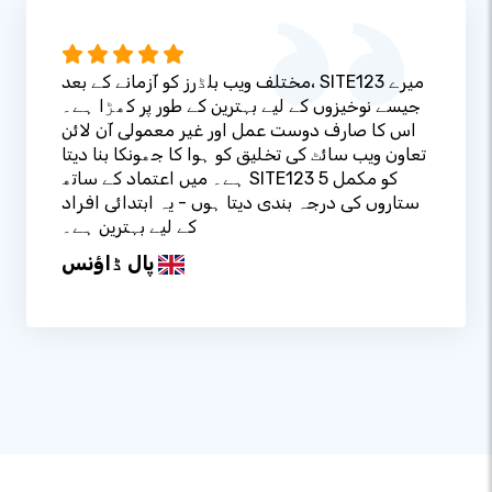
مختلف ویب بلڈرز کو آزمانے کے بعد، SITE123 میرے
جیسے نوخیزوں کے لیے بہترین کے طور پر کھڑا ہے۔
اس کا صارف دوست عمل اور غیر معمولی آن لائن
تعاون ویب سائٹ کی تخلیق کو ہوا کا جھونکا بنا دیتا
ہے۔ میں اعتماد کے ساتھ SITE123 کو مکمل 5
ستاروں کی درجہ بندی دیتا ہوں - یہ ابتدائی افراد
کے لیے بہترین ہے۔
پال ڈاؤنس