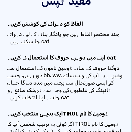
مفید ٹپس
الفاظ کو دہرانے کی کوشش کریں۔
چند مختصر الفاظ ہیں جو یادگار بنانے کے لیے دہرائے
جا سکتے ہیں۔ cat
اپنے میں دوہرے حروف کا استعمال نہ کریں۔ cat
دوگنا حروف کے ساتھ ڈومین ناموں کے استعمال سے
دور رہیں، جیسے bb، ww، وغیرہ۔ یہ آپ کی ویب سائٹ
کو ایسی صورتحال سے بچنے میں مدد دے گا جہاں
ٹائپنگ کی غلطیوں کی وجہ سے ٹریفک ضائع ہو
جائے۔ اپنا انتخاب کریں۔ cat
ایک بدیہی منتخب کریں۔TIROL ڈومین کا نام
اگر کوئی بے ترتیب شخص آپ کا TIROL ڈومین کا نام
اور فوری طور پر معلوم کریں کہ آپ کی کمپنی کیا کرتی