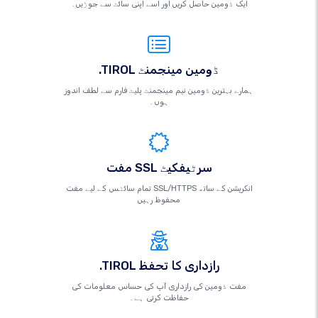
ایک ڈومین حاصل کریں اور اسے اپنی سائٹ سے جوڑیں۔
.TIROL ڈومین مینجمنٹ
ہمارے بہترین ڈومین نیم مینجمنٹ پلیٹ فارم سے لطف اندوز
ہوں۔
مفت SSL سرٹیفکیٹ
تمام سائٹس کے لیے مفت SSL/HTTPS انکرپشن کے ساتھ
محفوظ رہیں
.TIROL رازداری کا تحفظ
مفت ڈومین کی رازداری آپ کی حساس معلومات کی
حفاظت کرتی ہے۔