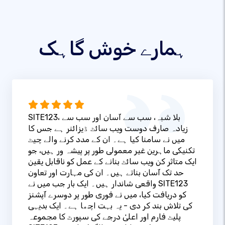
ہمارے خوش گاہک
SITE123، بلا شبہ، سب سے آسان اور سب سے
زیادہ صارف دوست ویب سائٹ ڈیزائنر ہے جس کا
میں نے سامنا کیا ہے۔ ان کے مدد کرنے والے چیٹ
تکنیکی ماہرین غیر معمولی طور پر پیشہ ور ہیں، جو
ایک متاثر کن ویب سائٹ بنانے کے عمل کو ناقابل یقین
حد تک آسان بناتے ہیں۔ ان کی مہارت اور تعاون
واقعی شاندار ہیں۔ ایک بار جب میں نے SITE123
کو دریافت کیا، میں نے فوری طور پر دوسرے آپشنز
کی تلاش بند کر دی - یہ بہت اچھا ہے۔ ایک بدیہی
پلیٹ فارم اور اعلیٰ درجے کی سپورٹ کا مجموعہ