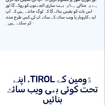
ہے، یہ مثالی ہے! یہ بہت ساری الجھنوں کو روکے گا اور
اس بات کو یقینی بنائے گا کہ لوگ جانتے ہیں کہ آپ
اپنے کاروبار یا ویب سائٹ کے ساتھ ان کی کس طرح مدد
کر سکتے ہیں۔
اپنے .TIROL ڈومین کے
تحت کوئی بھی ویب سائٹ
بنائیں