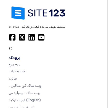
SITE123: مختلف طریقے سے بنایا گیا، بہتر بنایا گیا۔
پروڈکٹ
ہوم پیج
خصوصیات
جائزے
ویب سائٹ کی مثالیں۔
ویب سائٹ ٹیمپلیٹس
(English)
ایپ مارکیٹ
تازہ ترین اپڈیٹس