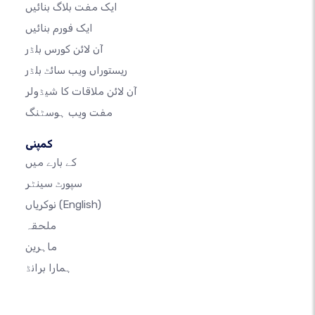
ایک مفت بلاگ بنائیں
ایک فورم بنائیں
آن لائن کورس بلڈر
ریستوراں ویب سائٹ بلڈر
آن لائن ملاقات کا شیڈولر
مفت ویب ہوسٹنگ
کمپنی
کے بارے میں
سپورٹ سینٹر
(English)
نوکریاں
ملحقہ
ماہرین
ہمارا برانڈ