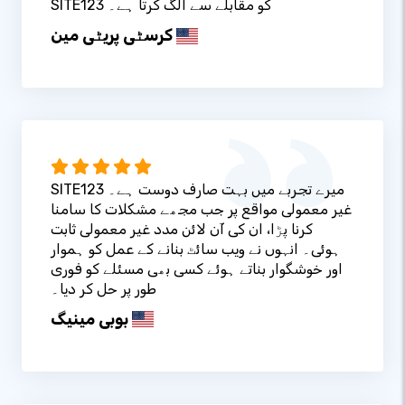
SITE123 کو مقابلے سے الگ کرتا ہے۔
کرسٹی پریٹی مین
SITE123 میرے تجربے میں بہت صارف دوست ہے۔
غیر معمولی مواقع پر جب مجھے مشکلات کا سامنا
کرنا پڑا، ان کی آن لائن مدد غیر معمولی ثابت
ہوئی۔ انہوں نے ویب سائٹ بنانے کے عمل کو ہموار
اور خوشگوار بناتے ہوئے کسی بھی مسئلے کو فوری
طور پر حل کر دیا۔
بوبی مینیگ