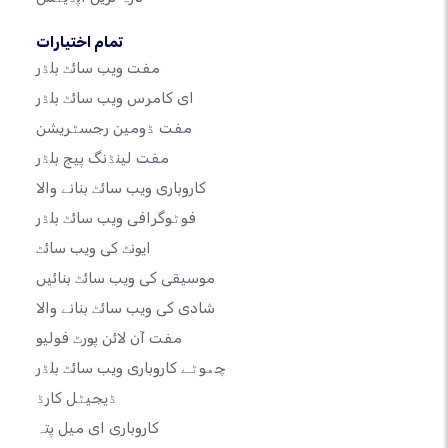
تمام اختیارات
مفت ویب سائٹ بلڈر
ای کامرس ویب سائٹ بلڈر
مفت ڈومین رجسٹریشن
مفت لینڈنگ پیج بلڈر
کاروباری ویب سائٹ بنانے والا
فوٹوگرافی ویب سائٹ بلڈر
ایونٹ کی ویب سائٹ
موسیقی کی ویب سائٹ بنائیں
شادی کی ویب سائٹ بنانے والا
مفت آن لائن پورٹ فولیو
چھوٹے کاروباری ویب سائٹ بلڈر
ڈیجیٹل کارڈ
کاروباری ای میل پتہ