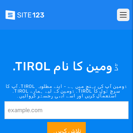
.TIROL ڈومین کا نام
آپ کا .TIROL ڈومین آپ کی پہنچ میں ہے - اپنے مطلوبہ
.TIROL ڈومین کے لیے ہمارے .TIROL سرچ ٹول کا
استعمال کریں اور اسے ابھی رجسٹر کروائیں۔
تلاش کریں۔