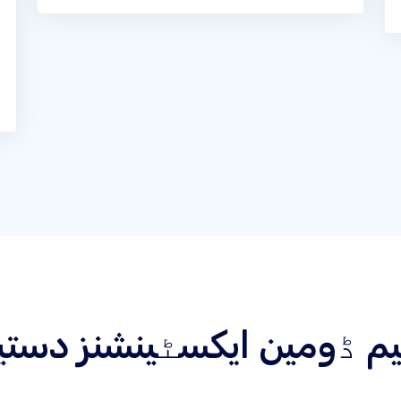
عظیم ڈومین ایکسٹینشنز دست