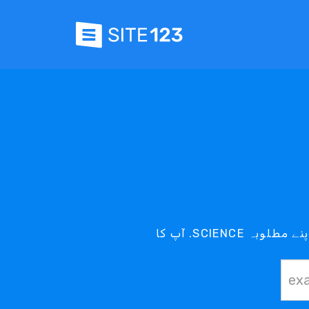
آپ کا .SCIENCE ڈومین آپ کی پہنچ میں ہے - اپنے مطلوبہ .SCIENCE ڈومین کے لیے ہمارے .SCIENCE سرچ ٹول کا