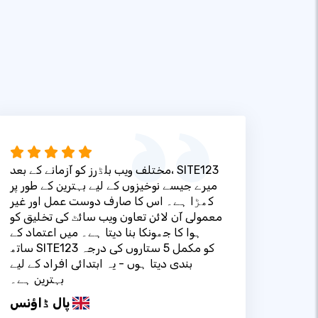
مختلف ویب بلڈرز کو آزمانے کے بعد، SITE123
میرے جیسے نوخیزوں کے لیے بہترین کے طور پر
کھڑا ہے۔ اس کا صارف دوست عمل اور غیر
معمولی آن لائن تعاون ویب سائٹ کی تخلیق کو
ہوا کا جھونکا بنا دیتا ہے۔ میں اعتماد کے
ساتھ SITE123 کو مکمل 5 ستاروں کی درجہ
بندی دیتا ہوں - یہ ابتدائی افراد کے لیے
بہترین ہے۔
پال ڈاؤنس