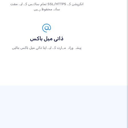
تمام سائٹس کے لیے مفت SSL/HTTPS انکرپشن کے
ساتھ محفوظ رہیں
ذاتی میل باکس
پیشہ ورانہ مہارت کے لیے اپنا ذاتی میل باکس بنائیں