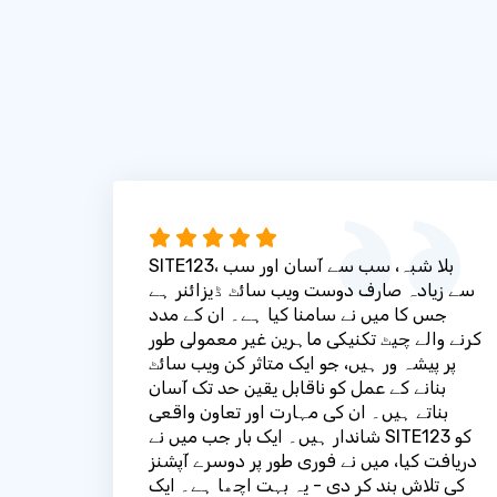
SITE123، بلا شبہ، سب سے آسان اور سب
سے زیادہ صارف دوست ویب سائٹ ڈیزائنر ہے
جس کا میں نے سامنا کیا ہے۔ ان کے مدد
کرنے والے چیٹ تکنیکی ماہرین غیر معمولی طور
پر پیشہ ور ہیں، جو ایک متاثر کن ویب سائٹ
بنانے کے عمل کو ناقابل یقین حد تک آسان
بناتے ہیں۔ ان کی مہارت اور تعاون واقعی
شاندار ہیں۔ ایک بار جب میں نے SITE123 کو
دریافت کیا، میں نے فوری طور پر دوسرے آپشنز
کی تلاش بند کر دی - یہ بہت اچھا ہے۔ ایک