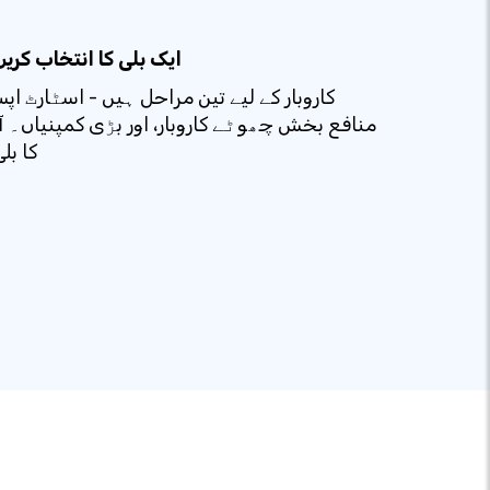
ایک بلی کا انتخاب کری
کاروبار کے لیے تین مراحل ہیں - اسٹارٹ اپ
منافع بخش چھوٹے کاروبار، اور بڑی کمپنیاں۔ 
کا بل