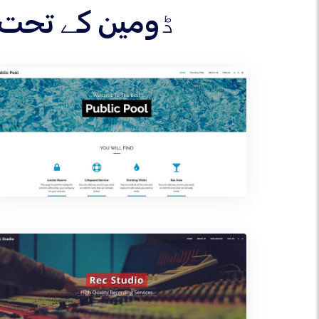
اپنے .SCIENCE ڈومین