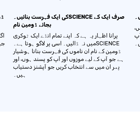
ں۔
کی ایک فہرست بنائیں۔SCIENCE صرف ایک کے
بجائے ڈومین نام
س،
آپ
پرانا اظہار یہ ہے کہ اپنے تمام انڈے ایک ٹوکری
اگ
ی۔
میں نہ ڈالیں۔ اسی پر لاگو ہوتا ہے۔SCIENCE
جی
ڈومین کے نام ان ناموں کی فہرست بنانا ہوشیار
ہے جو آپ کے لیے موزوں اور آپ کو پسند ہوں، اور
پھر ان میں سے انتخاب کریں جو آپشنز دستیاب
ہیں۔