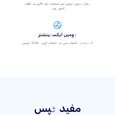
ہمارے بہترین ڈومین نیم مینجمنٹ پلیٹ فارم سے لطف
اندوز ہوں۔
ڈومین ایکسٹینشنز
ڈومین TLDs کے بہت بڑے انتخاب میں سے انتخاب کریں۔
مفید ٹپس