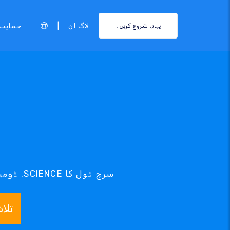
|
لاگ ان
حمایت
یہاں شروع کریں۔
تلا