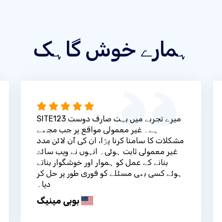
ہمارے خوش گاہک
SITE123 میرے تجربے میں بہت صارف دوست
ہے۔ غیر معمولی مواقع پر جب مجھے
مشکلات کا سامنا کرنا پڑا، ان کی آن لائن مدد
غیر معمولی ثابت ہوئی۔ انہوں نے ویب سائٹ
بنانے کے عمل کو ہموار اور خوشگوار بناتے
ہوئے کسی بھی مسئلے کو فوری طور پر حل کر
دیا۔
بوبی مینیگ