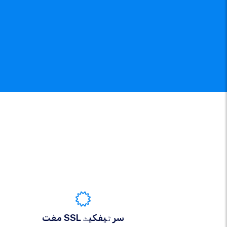
مفت SSL سرٹیفکیٹ