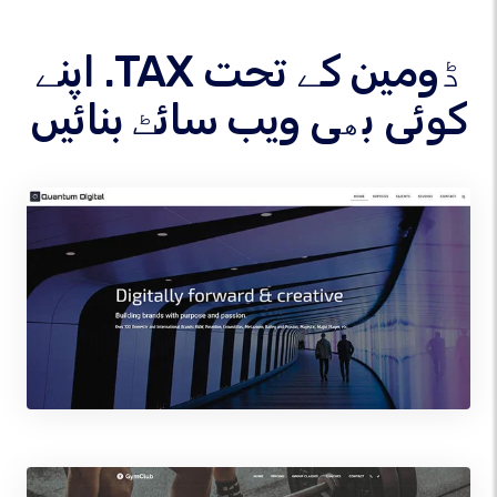
اپنے .TAX ڈومین کے تحت
کوئی بھی ویب سائٹ بنائیں