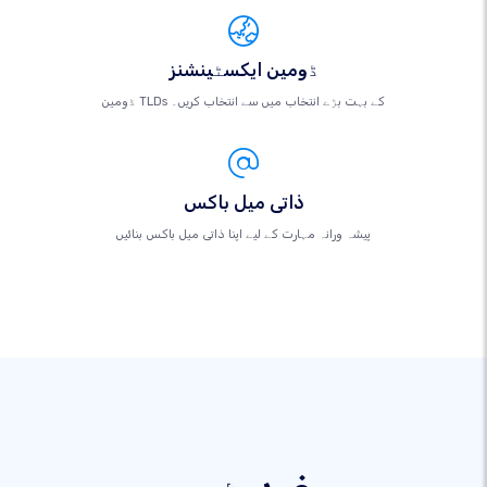
ڈومین ایکسٹینشنز
ڈومین TLDs کے بہت بڑے انتخاب میں سے انتخاب کریں۔
ذاتی میل باکس
پیشہ ورانہ مہارت کے لیے اپنا ذاتی میل باکس بنائیں