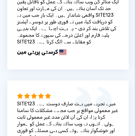
ایک متاثر کن ویب سائٹ بنانے کے عمل کو ناقابل یقین
حد تک آسان بناتے ہیں۔ ان کی مہارت اور تعاون
واقعی شاندار ہیں۔ ایک بار جب میں نے SITE123
کو دریافت کیا، میں نے فوری طور پر دوسرے آپشنز
کی تلاش بند کر دی - یہ بہت اچھا ہے۔ ایک بدیہی
پلیٹ فارم اور اعلیٰ درجے کی سپورٹ کا مجموعہ
SITE123 کو مقابلے سے الگ کرتا ہے۔
کرسٹی پریٹی مین
SITE123 میرے تجربے میں بہت صارف دوست ہے۔
غیر معمولی مواقع پر جب مجھے مشکلات کا سامنا
کرنا پڑا، ان کی آن لائن مدد غیر معمولی ثابت
ہوئی۔ انہوں نے ویب سائٹ بنانے کے عمل کو ہموار
اور خوشگوار بناتے ہوئے کسی بھی مسئلے کو فوری