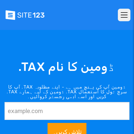
.TAX ڈومین کا نام
آپ کا .TAX ڈومین آپ کی پہنچ میں ہے - اپنے مطلوبہ
.TAX ڈومین کے لیے ہمارے .TAX سرچ ٹول کا استعمال
کریں اور اسے ابھی رجسٹر کروائیں۔
تلاش کریں۔