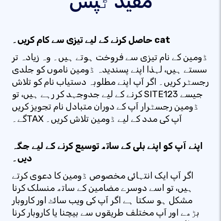
مفید ٹپس
حاصل کرنے کے لیے تیزی سے کام کریں۔ cat
ڈومین کے نام تیزی سے فروخت ہوتے ہیں۔ وہ زیادہ تر
سستے ہیں، لہذا اپنے پسندیدہ ڈومین ناموں کو جلدی
رجسٹر کریں۔ اگر آپ اپنے مطلوبہ دستیاب نام کو تلاش
کرنے کے لیے جدوجہد کر رہے ہیں، تو SITE123 جیسے
ڈومین رجسٹرار آپ کے دوران متبادل نام تجویز کریں
گے۔TAX آپ کی مدد کے لیے ڈومین تلاش کریں۔
اپنے آپ کو اپنے بلی کے ساتھ توسیع کرنے کے لیے جگہ
دیں۔
اگر آپ ایک انتہائی مخصوص ڈومین کا دعوی کرتے
ہیں، تو اسے دوسرے مضامین کے ساتھ منسلک کرنا
مشکل ہو سکتا ہے اگر آپ کی ویب سائٹ اور کاروبار
بڑھے اور آپ مختلف طریقوں سے بیچنا یا کاروبار کرنا