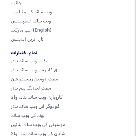
جائزے
ویب سائٹ کی مثالیں۔
ویب سائٹ ٹیمپلیٹس
(English)
ایپ مارکیٹ
تازہ ترین اپڈیٹس
تمام اختیارات
مفت ویب سائٹ بلڈر
ای کامرس ویب سائٹ بلڈر
مفت ڈومین رجسٹریشن
مفت لینڈنگ پیج بلڈر
کاروباری ویب سائٹ بنانے والا
فوٹوگرافی ویب سائٹ بلڈر
ایونٹ کی ویب سائٹ
موسیقی کی ویب سائٹ بنائیں
شادی کی ویب سائٹ بنانے والا