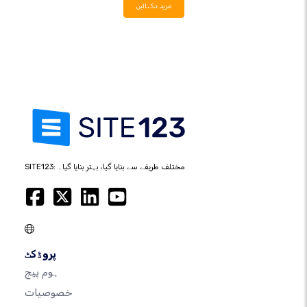
مزید دکھائیں
SITE123: مختلف طریقے سے بنایا گیا، بہتر بنایا گیا۔
پروڈکٹ
ہوم پیج
خصوصیات