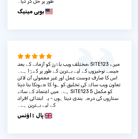
طور پر حل کر دیا۔
بوبی مینیگ
مختلف ویب بلڈرز کو آزمانے کے بعد، SITE123 میرے
جیسے نوخیزوں کے لیے بہترین کے طور پر کھڑا ہے۔
اس کا صارف دوست عمل اور غیر معمولی آن لائن
تعاون ویب سائٹ کی تخلیق کو ہوا کا جھونکا بنا دیتا
ہے۔ میں اعتماد کے ساتھ SITE123 کو مکمل 5
ستاروں کی درجہ بندی دیتا ہوں - یہ ابتدائی افراد
کے لیے بہترین ہے۔
پال ڈاؤنس