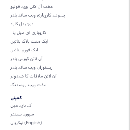
مفت آن لائن پورٹ فولیو
چھوٹے کاروباری ویب سائٹ بلڈر
ڈیجیٹل کارڈ
کاروباری ای میل پتہ
ایک مفت بلاگ بنائیں
ایک فورم بنائیں
آن لائن کورس بلڈر
ریستوراں ویب سائٹ بلڈر
آن لائن ملاقات کا شیڈولر
مفت ویب ہوسٹنگ
کمپنی
کے بارے میں
سپورٹ سینٹر
(English)
نوکریاں