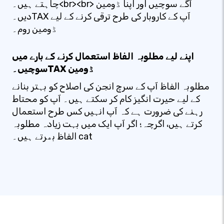
چاہتے ہیں۔<br><br> آگے سوچیں اور اپنا ڈومین
دیں۔TAX آپ کے کاروبار کی طرح ترقی کرنے کے لیے
ڈومین روم۔
اپنے لیے مطلوبہ الفاظ استعمال کرنے کے بارے میں
سوچیں۔TAX ڈومین
مطلوبہ الفاظ آپ کے سرچ انجن کی اصلاح کو بہتر بنانے
کے لیے حیرت انگیز کام کر سکتے ہیں۔ آپ کو محتاط
رہنے کی ضرورت ہے کہ آپ انہیں کس طرح استعمال
کرتے ہیں، اگرچہ؛ اگر آپ ایک میں بہت زیادہ مطلوبہ
الفاظ بھرتے ہیں۔ cat