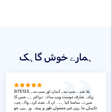
ہمارے خوش گاہک
SITE123، بلا شبہ، سب سے آسان اور سب سے
زیادہ صارف دوست ویب سائٹ ڈیزائنر ہے جس کا
میں نے سامنا کیا ہے۔ ان کے مدد کرنے والے چیٹ
تکنیکی ماہرین غیر معمولی طور پر پیشہ ور ہیں، جو