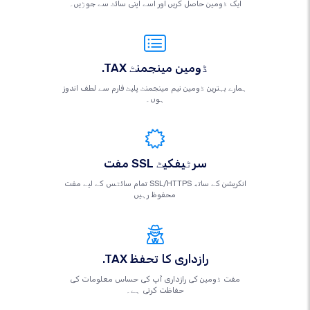
ایک ڈومین حاصل کریں اور اسے اپنی سائٹ سے جوڑیں۔
.TAX ڈومین مینجمنٹ
ہمارے بہترین ڈومین نیم مینجمنٹ پلیٹ فارم سے لطف اندوز
ہوں۔
مفت SSL سرٹیفکیٹ
تمام سائٹس کے لیے مفت SSL/HTTPS انکرپشن کے ساتھ
محفوظ رہیں
.TAX رازداری کا تحفظ
مفت ڈومین کی رازداری آپ کی حساس معلومات کی
حفاظت کرتی ہے۔