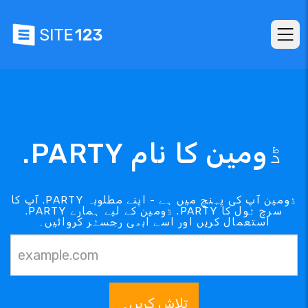
.PARTY ڈومین کا نام
آپ کا .PARTY ڈومین آپ کی پہنچ میں ہے - اپنے مطلوبہ
.PARTY ڈومین کے لیے ہمارے .PARTY سرچ ٹول کا
استعمال کریں اور اسے ابھی رجسٹر کروائیں۔
تلاش کریں۔