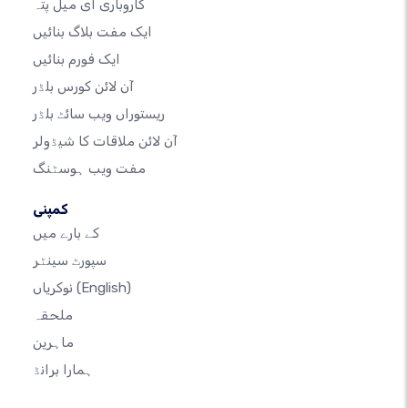
کاروباری ای میل پتہ
ایک مفت بلاگ بنائیں
ایک فورم بنائیں
آن لائن کورس بلڈر
ریستوراں ویب سائٹ بلڈر
آن لائن ملاقات کا شیڈولر
مفت ویب ہوسٹنگ
کمپنی
کے بارے میں
سپورٹ سینٹر
(English)
نوکریاں
ملحقہ
ماہرین
ہمارا برانڈ