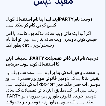
مفید ٹپس
اپنے لیے اپنا نام استعمال کرنا۔PARTY ڈومین نام
کبھی کبھی کام کر سکتا ہے۔
اگر آپ ایک ذاتی ویب سائٹ، بلاگ، پوڈ کاسٹ، یا اس
جیسی کوئی دوسری ویب سائٹ بنا رہے ہیں، تو اپنا نام
بطور ایک cat رجسٹر کریں۔
ہمیشہ اپنی .PARTY ڈومین نام اپنی ذاتی تفصیلات
کا استعمال کرتے ہوئے خریدیں
یہ متعدد وجوہات کی بنا پر اہم ہے۔ سب سے پہلے، یہ
یقینی بناتا ہے کہ ڈومین قانونی طور پر رجسٹرڈ ہے اور
آپ کی ملکیت ہے۔ <br><br>دوسرا، آپ جس ملک میں
رہتے ہیں اس کے مطابق، اپنی ذاتی تفصیلات کے ساتھ
.PARTY ڈومین خریدنا قانونی طور پر بھی ضروری ہو
سکتا ہے۔ آگے سوچیں اور اپنی ڈومینز خریدتے وقت