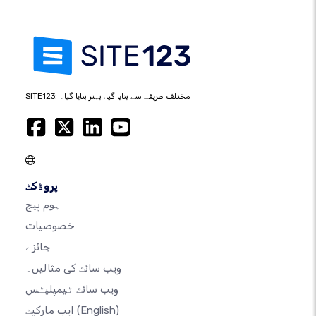
SITE123: مختلف طریقے سے بنایا گیا، بہتر بنایا گیا۔
پروڈکٹ
ہوم پیج
خصوصیات
جائزے
ویب سائٹ کی مثالیں۔
ویب سائٹ ٹیمپلیٹس
(English)
ایپ مارکیٹ