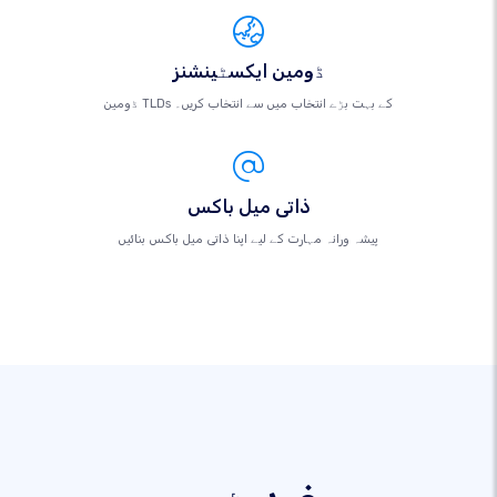
ڈومین ایکسٹینشنز
ڈومین TLDs کے بہت بڑے انتخاب میں سے انتخاب کریں۔
ذاتی میل باکس
پیشہ ورانہ مہارت کے لیے اپنا ذاتی میل باکس بنائیں