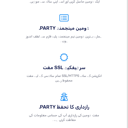
ایک ڈومین حاصل کریں اور اسے اپنی سائٹ سے جوڑیں۔
.PARTY ڈومین مینجمنٹ
ہمارے بہترین ڈومین نیم مینجمنٹ پلیٹ فارم سے لطف اندوز
ہوں۔
مفت SSL سرٹیفکیٹ
تمام سائٹس کے لیے مفت SSL/HTTPS انکرپشن کے ساتھ
محفوظ رہیں
.PARTY رازداری کا تحفظ
مفت ڈومین کی رازداری آپ کی حساس معلومات کی
حفاظت کرتی ہے۔