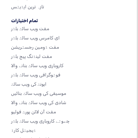
تازہ ترین اپڈیٹس
تمام اختیارات
مفت ویب سائٹ بلڈر
ای کامرس ویب سائٹ بلڈر
مفت ڈومین رجسٹریشن
مفت لینڈنگ پیج بلڈر
کاروباری ویب سائٹ بنانے والا
فوٹوگرافی ویب سائٹ بلڈر
ایونٹ کی ویب سائٹ
موسیقی کی ویب سائٹ بنائیں
شادی کی ویب سائٹ بنانے والا
مفت آن لائن پورٹ فولیو
چھوٹے کاروباری ویب سائٹ بلڈر
ڈیجیٹل کارڈ