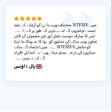
مختلف ویب بلڈرز کو آزمانے کے بعد، SITE123 میرے
جیسے نوخیزوں کے لیے بہترین کے طور پر کھڑا ہے۔
اس کا صارف دوست عمل اور غیر معمولی آن لائن
تعاون ویب سائٹ کی تخلیق کو ہوا کا جھونکا بنا دیتا
ہے۔ میں اعتماد کے ساتھ SITE123 کو مکمل 5
ستاروں کی درجہ بندی دیتا ہوں - یہ ابتدائی افراد
کے لیے بہترین ہے۔
پال ڈاؤنس