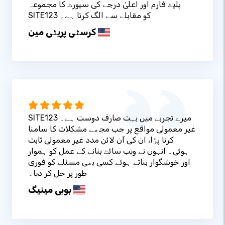
پلیٹ فارم اور اعلیٰ درجے کی سپورٹ کا مجموعہ
SITE123 کو مقابلے سے الگ کرتا ہے۔
کرسٹی پریٹی مین
SITE123 میرے تجربے میں بہت صارف دوست ہے۔
غیر معمولی مواقع پر جب مجھے مشکلات کا سامنا
کرنا پڑا، ان کی آن لائن مدد غیر معمولی ثابت
ہوئی۔ انہوں نے ویب سائٹ بنانے کے عمل کو ہموار
اور خوشگوار بناتے ہوئے کسی بھی مسئلے کو فوری
طور پر حل کر دیا۔
بوبی مینیگ