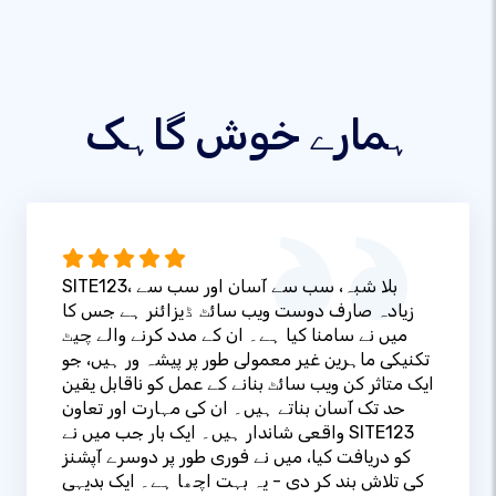
ہمارے خوش گاہک
SITE123، بلا شبہ، سب سے آسان اور سب سے
زیادہ صارف دوست ویب سائٹ ڈیزائنر ہے جس کا
میں نے سامنا کیا ہے۔ ان کے مدد کرنے والے چیٹ
تکنیکی ماہرین غیر معمولی طور پر پیشہ ور ہیں، جو
ایک متاثر کن ویب سائٹ بنانے کے عمل کو ناقابل یقین
حد تک آسان بناتے ہیں۔ ان کی مہارت اور تعاون
واقعی شاندار ہیں۔ ایک بار جب میں نے SITE123
کو دریافت کیا، میں نے فوری طور پر دوسرے آپشنز
کی تلاش بند کر دی - یہ بہت اچھا ہے۔ ایک بدیہی