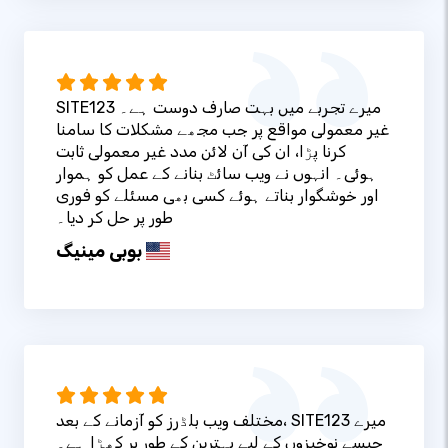
SITE123 میرے تجربے میں بہت صارف دوست ہے۔
غیر معمولی مواقع پر جب مجھے مشکلات کا سامنا
کرنا پڑا، ان کی آن لائن مدد غیر معمولی ثابت
ہوئی۔ انہوں نے ویب سائٹ بنانے کے عمل کو ہموار
اور خوشگوار بناتے ہوئے کسی بھی مسئلے کو فوری
طور پر حل کر دیا۔
بوبی مینیگ
مختلف ویب بلڈرز کو آزمانے کے بعد، SITE123 میرے
جیسے نوخیزوں کے لیے بہترین کے طور پر کھڑا ہے۔