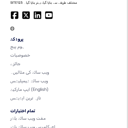
SITE123: مختلف طریقے سے بنایا گیا، بہتر بنایا گیا۔
پروڈکٹ
ہوم پیج
خصوصیات
جائزے
ویب سائٹ کی مثالیں۔
ویب سائٹ ٹیمپلیٹس
(English)
ایپ مارکیٹ
تازہ ترین اپڈیٹس
تمام اختیارات
مفت ویب سائٹ بلڈر
ای کامرس ویب سائٹ بلڈر