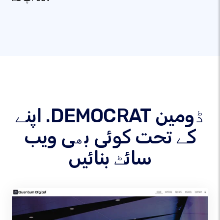
اپنے .DEMOCRAT ڈومین
کے تحت کوئی بھی ویب
سائٹ بنائیں