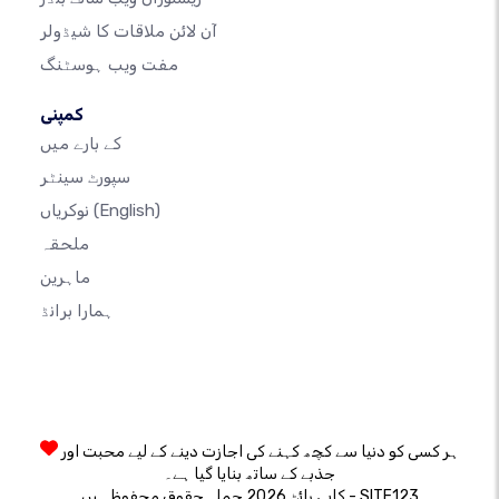
آن لائن ملاقات کا شیڈولر
مفت ویب ہوسٹنگ
کمپنی
کے بارے میں
سپورٹ سینٹر
(English)
نوکریاں
ملحقہ
ماہرین
ہمارا برانڈ
ہر کسی کو دنیا سے کچھ کہنے کی اجازت دینے کے لیے محبت اور
جذبے کے ساتھ بنایا گیا ہے۔
کاپی رائٹ 2026 جملہ حقوق محفوظ ہیں - SITE123