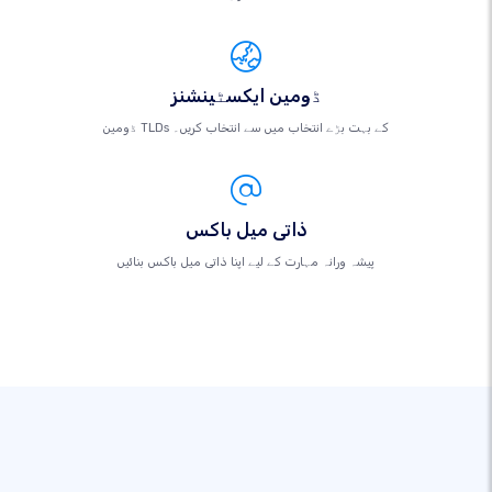
ڈومین ایکسٹینشنز
ڈومین TLDs کے بہت بڑے انتخاب میں سے انتخاب کریں۔
ذاتی میل باکس
پیشہ ورانہ مہارت کے لیے اپنا ذاتی میل باکس بنائیں