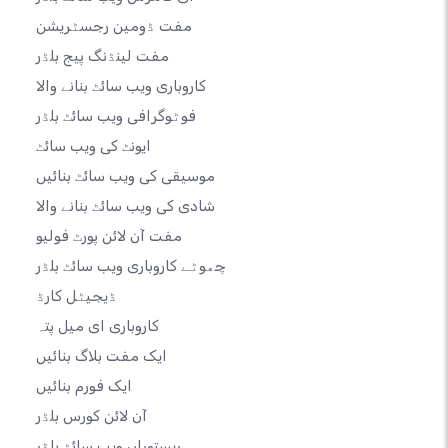
مفت ڈومین رجسٹریشن
مفت لینڈنگ پیج بلڈر
کاروباری ویب سائٹ بنانے والا
فوٹوگرافی ویب سائٹ بلڈر
ایونٹ کی ویب سائٹ
موسیقی کی ویب سائٹ بنائیں
شادی کی ویب سائٹ بنانے والا
مفت آن لائن پورٹ فولیو
چھوٹے کاروباری ویب سائٹ بلڈر
ڈیجیٹل کارڈ
کاروباری ای میل پتہ
ایک مفت بلاگ بنائیں
ایک فورم بنائیں
آن لائن کورس بلڈر
ریستوراں ویب سائٹ بلڈر