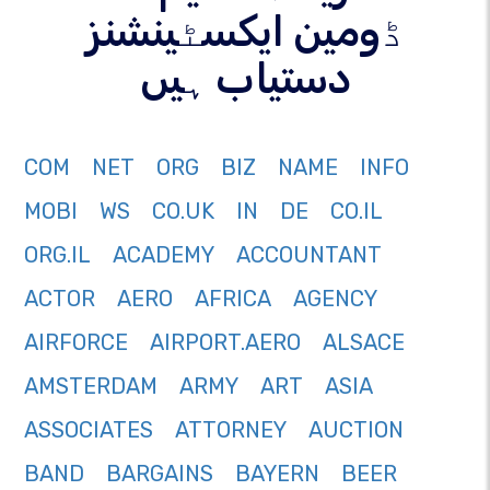
ڈومین ایکسٹینشنز
دستیاب ہیں
COM
NET
ORG
BIZ
NAME
INFO
MOBI
WS
CO.UK
IN
DE
CO.IL
ORG.IL
ACADEMY
ACCOUNTANT
ACTOR
AERO
AFRICA
AGENCY
AIRFORCE
AIRPORT.AERO
ALSACE
AMSTERDAM
ARMY
ART
ASIA
ASSOCIATES
ATTORNEY
AUCTION
BAND
BARGAINS
BAYERN
BEER