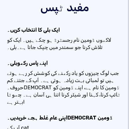
مفید ٹپس
ایک بلی کا انتخاب کریں۔
لاکھوں ڈومین نام رجسٹرڈ ہو چکے ہیں۔ ایک کو
تلاش کرنا جو سمندر میں چپک جاتا ہے۔بلی۔
اپنے پاس رکھوبلی۔
جب لوگ چیزوں کو یاد رکھنے کی کوشش کر رہے ہوتے
ہیں تو لمبائی بہت زیادہ ہوتی ہے۔ آپ کے جتنے کم
حروف۔DEMOCRAT ڈومین کا نام ہے، اپنے ڈومین کو
ٹائپ کرنا، کہنا اور شیئر کرنا اتنا ہی آسان ہے۔ چھوٹا
بہتر ہے!
اپنی عام غلط ہجے خریدیں۔DEMOCRAT ڈومین
آپ کے cat