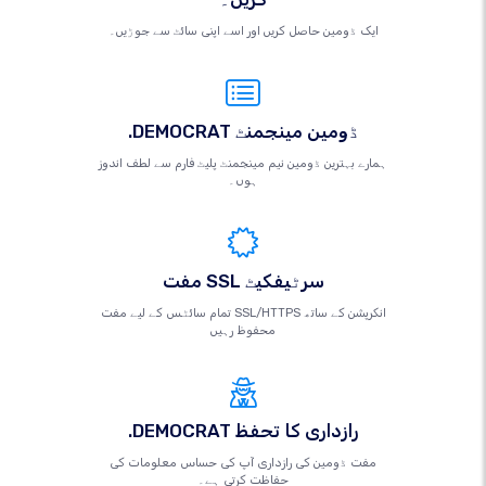
ایک ڈومین حاصل کریں اور اسے اپنی سائٹ سے جوڑیں۔
.DEMOCRAT ڈومین مینجمنٹ
ہمارے بہترین ڈومین نیم مینجمنٹ پلیٹ فارم سے لطف اندوز
ہوں۔
مفت SSL سرٹیفکیٹ
تمام سائٹس کے لیے مفت SSL/HTTPS انکرپشن کے ساتھ
محفوظ رہیں
.DEMOCRAT رازداری کا تحفظ
مفت ڈومین کی رازداری آپ کی حساس معلومات کی
حفاظت کرتی ہے۔