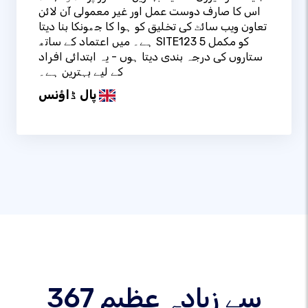
اس کا صارف دوست عمل اور غیر معمولی آن لائن
تعاون ویب سائٹ کی تخلیق کو ہوا کا جھونکا بنا دیتا
ہے۔ میں اعتماد کے ساتھ SITE123 کو مکمل 5
ستاروں کی درجہ بندی دیتا ہوں - یہ ابتدائی افراد
کے لیے بہترین ہے۔
پال ڈاؤنس
367 سے زیادہ عظیم