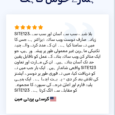
SITE123، بلا شبہ، سب سے آسان اور سب سے
زیادہ صارف دوست ویب سائٹ ڈیزائنر ہے جس کا
میں نے سامنا کیا ہے۔ ان کے مدد کرنے والے چیٹ
تکنیکی ماہرین غیر معمولی طور پر پیشہ ور ہیں، جو
ایک متاثر کن ویب سائٹ بنانے کے عمل کو ناقابل یقین
حد تک آسان بناتے ہیں۔ ان کی مہارت اور تعاون
واقعی شاندار ہیں۔ ایک بار جب میں نے SITE123
کو دریافت کیا، میں نے فوری طور پر دوسرے آپشنز
کی تلاش بند کر دی - یہ بہت اچھا ہے۔ ایک بدیہی
پلیٹ فارم اور اعلیٰ درجے کی سپورٹ کا مجموعہ
SITE123 کو مقابلے سے الگ کرتا ہے۔
کرسٹی پریٹی مین