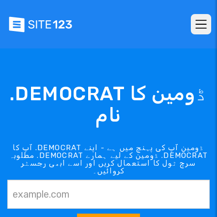
.DEMOCRAT ڈومین کا
نام
آپ کا .DEMOCRAT ڈومین آپ کی پہنچ میں ہے - اپنے
مطلوبہ .DEMOCRAT ڈومین کے لیے ہمارے .DEMOCRAT
سرچ ٹول کا استعمال کریں اور اسے ابھی رجسٹر
کروائیں۔