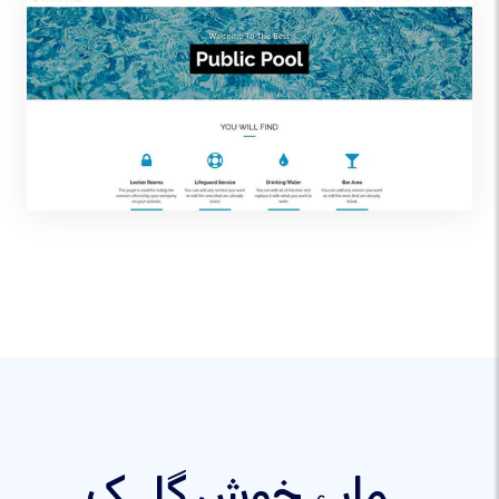
ہمارے خوش گاہک