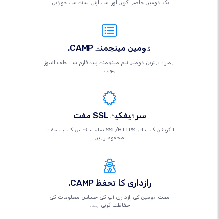
ایک ڈومین حاصل کریں اور اسے اپنی سائٹ سے جوڑیں۔
.CAMP ڈومین مینجمنٹ
ہمارے بہترین ڈومین نیم مینجمنٹ پلیٹ فارم سے لطف اندوز
ہوں۔
مفت SSL سرٹیفکیٹ
تمام سائٹس کے لیے مفت SSL/HTTPS انکرپشن کے ساتھ
محفوظ رہیں
.CAMP رازداری کا تحفظ
مفت ڈومین کی رازداری آپ کی حساس معلومات کی
حفاظت کرتی ہے۔