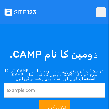
.CAMP ڈومین کا نام
آپ کا .CAMP ڈومین آپ کی پہنچ میں ہے - اپنے مطلوبہ
.CAMP ڈومین کے لیے ہمارے .CAMP سرچ ٹول کا
استعمال کریں اور اسے ابھی رجسٹر کروائیں۔
تلاش کریں۔