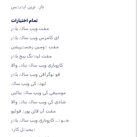
تازہ ترین اپڈیٹس
تمام اختیارات
مفت ویب سائٹ بلڈر
ای کامرس ویب سائٹ بلڈر
مفت ڈومین رجسٹریشن
مفت لینڈنگ پیج بلڈر
کاروباری ویب سائٹ بنانے والا
فوٹوگرافی ویب سائٹ بلڈر
ایونٹ کی ویب سائٹ
موسیقی کی ویب سائٹ بنائیں
شادی کی ویب سائٹ بنانے والا
مفت آن لائن پورٹ فولیو
چھوٹے کاروباری ویب سائٹ بلڈر
ڈیجیٹل کارڈ