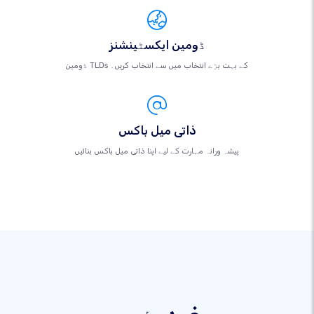
ڈومین ایکسٹینشنز
ڈومین TLDs کے بہت بڑے انتخاب میں سے انتخاب کریں۔
ذاتی میل باکس
پیشہ ورانہ مہارت کے لیے اپنا ذاتی میل باکس بنائیں