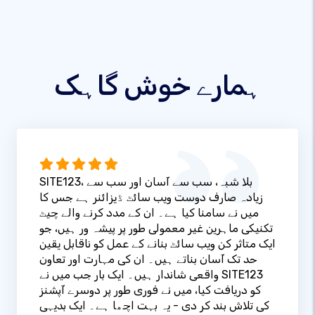
ہمارے خوش گاہک
SITE123، بلا شبہ، سب سے آسان اور سب سے
زیادہ صارف دوست ویب سائٹ ڈیزائنر ہے جس کا
میں نے سامنا کیا ہے۔ ان کے مدد کرنے والے چیٹ
تکنیکی ماہرین غیر معمولی طور پر پیشہ ور ہیں، جو
ایک متاثر کن ویب سائٹ بنانے کے عمل کو ناقابل یقین
حد تک آسان بناتے ہیں۔ ان کی مہارت اور تعاون
واقعی شاندار ہیں۔ ایک بار جب میں نے SITE123
کو دریافت کیا، میں نے فوری طور پر دوسرے آپشنز
کی تلاش بند کر دی - یہ بہت اچھا ہے۔ ایک بدیہی