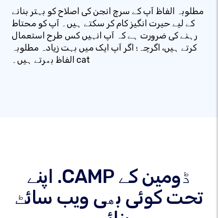
مطلوبہ الفاظ آپ کے سرچ انجن کی اصلاح کو بہتر بنانے
کے لیے حیرت انگیز کام کر سکتے ہیں۔ آپ کو محتاط
رہنے کی ضرورت ہے کہ آپ انہیں کس طرح استعمال
کرتے ہیں، اگرچہ؛ اگر آپ ایک میں بہت زیادہ مطلوبہ
الفاظ بھرتے ہیں۔ cat
اپنے .CAMP ڈومین کے
تحت کوئی بھی ویب سائٹ