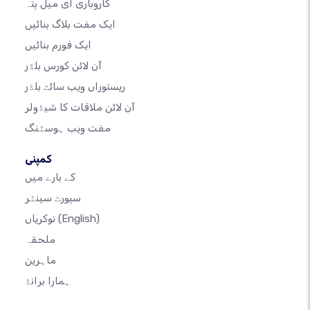
کاروباری ای میل پتہ
ایک مفت بلاگ بنائیں
ایک فورم بنائیں
آن لائن کورس بلڈر
ریستوراں ویب سائٹ بلڈر
آن لائن ملاقات کا شیڈولر
مفت ویب ہوسٹنگ
کمپنی
کے بارے میں
سپورٹ سینٹر
(English)
نوکریاں
ملحقہ
ماہرین
ہمارا برانڈ