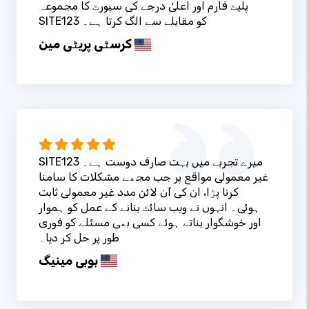
پلیٹ فارم اور اعلیٰ درجے کی سپورٹ کا مجموعہ
SITE123 کو مقابلے سے الگ کرتا ہے۔
کرسٹی پریٹی مین
SITE123 میرے تجربے میں بہت صارف دوست ہے۔
غیر معمولی مواقع پر جب مجھے مشکلات کا سامنا
کرنا پڑا، ان کی آن لائن مدد غیر معمولی ثابت
ہوئی۔ انہوں نے ویب سائٹ بنانے کے عمل کو ہموار
اور خوشگوار بناتے ہوئے کسی بھی مسئلے کو فوری
طور پر حل کر دیا۔
بوبی مینیگ