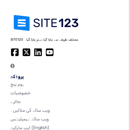
SITE123: مختلف طریقے سے بنایا گیا، بہتر بنایا گیا۔
پروڈکٹ
ہوم پیج
خصوصیات
جائزے
ویب سائٹ کی مثالیں۔
ویب سائٹ ٹیمپلیٹس
(English)
ایپ مارکیٹ