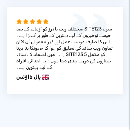
مختلف ویب بلڈرز کو آزمانے کے بعد، SITE123 میرے
جیسے نوخیزوں کے لیے بہترین کے طور پر کھڑا ہے۔
اس کا صارف دوست عمل اور غیر معمولی آن لائن
تعاون ویب سائٹ کی تخلیق کو ہوا کا جھونکا بنا دیتا
ہے۔ میں اعتماد کے ساتھ SITE123 کو مکمل 5
ستاروں کی درجہ بندی دیتا ہوں - یہ ابتدائی افراد
کے لیے بہترین ہے۔
پال ڈاؤنس