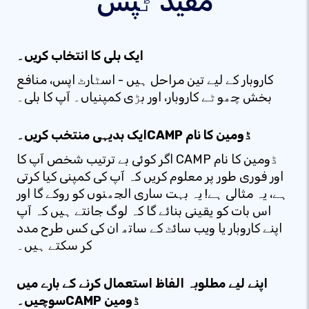
مفید ٹپس
ایک بلی کا انتخاب کریں۔
کاروبار کے لیے تین مراحل ہیں - اسٹارٹ اپس، منافع
بخش چھوٹے کاروبار، اور بڑی کمپنیاں۔ آپ کا بلی۔
ایک بدیہی منتخب کریں۔CAMP ڈومین کا نام
اگر کوئی بے ترتیب شخص آپ کا CAMP ڈومین کا نام
اور فوری طور پر معلوم کریں کہ آپ کی کمپنی کیا کرتی
ہے، یہ مثالی ہے! یہ بہت ساری الجھنوں کو روکے گا اور
اس بات کو یقینی بنائے گا کہ لوگ جانتے ہیں کہ آپ
اپنے کاروبار یا ویب سائٹ کے ساتھ ان کی کس طرح مدد
کر سکتے ہیں۔
اپنے لیے مطلوبہ الفاظ استعمال کرنے کے بارے میں
سوچیں۔CAMP ڈومین