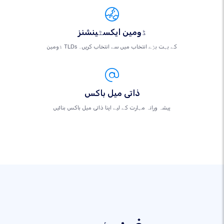
ڈومین ایکسٹینشنز
ڈومین TLDs کے بہت بڑے انتخاب میں سے انتخاب کریں۔
ذاتی میل باکس
پیشہ ورانہ مہارت کے لیے اپنا ذاتی میل باکس بنائیں