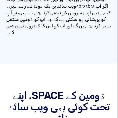
ویب سائٹ پر ایک ہولڈ دے رہے ہیں۔<br><br> اگر آپ
کبھی بھی اپنی سروس کو تبدیل کرنا چاہتے ہیں، تو آپ
کو پریشانی ہو سکتی ہے کہ وہ آپ کو ڈومین منتقل
نہیں کرنا چاہیں گے اور آپ کو اس کا کنٹرول نہیں دیں
گے۔
اپنے .SPACE ڈومین کے
تحت کوئی بھی ویب سائٹ