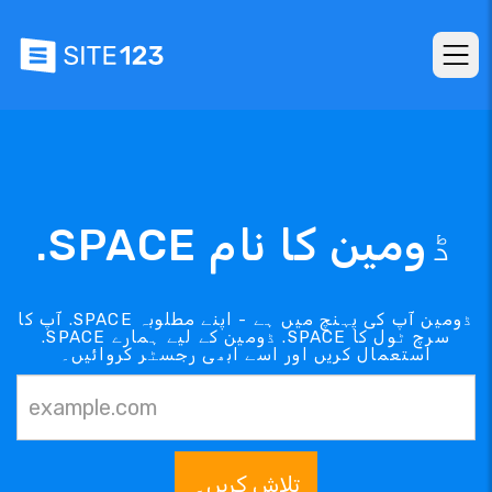
.SPACE ڈومین کا نام
آپ کا .SPACE ڈومین آپ کی پہنچ میں ہے - اپنے مطلوبہ
.SPACE ڈومین کے لیے ہمارے .SPACE سرچ ٹول کا
استعمال کریں اور اسے ابھی رجسٹر کروائیں۔
تلاش کریں۔