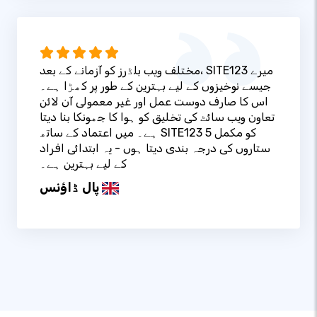
مختلف ویب بلڈرز کو آزمانے کے بعد، SITE123 میرے
جیسے نوخیزوں کے لیے بہترین کے طور پر کھڑا ہے۔
اس کا صارف دوست عمل اور غیر معمولی آن لائن
تعاون ویب سائٹ کی تخلیق کو ہوا کا جھونکا بنا دیتا
ہے۔ میں اعتماد کے ساتھ SITE123 کو مکمل 5
ستاروں کی درجہ بندی دیتا ہوں - یہ ابتدائی افراد
کے لیے بہترین ہے۔
پال ڈاؤنس