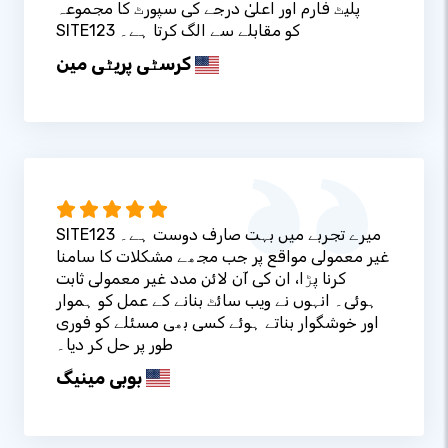
پلیٹ فارم اور اعلیٰ درجے کی سپورٹ کا مجموعہ
SITE123 کو مقابلے سے الگ کرتا ہے۔
کرسٹی پریٹی مین
SITE123 میرے تجربے میں بہت صارف دوست ہے۔
غیر معمولی مواقع پر جب مجھے مشکلات کا سامنا
کرنا پڑا، ان کی آن لائن مدد غیر معمولی ثابت
ہوئی۔ انہوں نے ویب سائٹ بنانے کے عمل کو ہموار
اور خوشگوار بناتے ہوئے کسی بھی مسئلے کو فوری
طور پر حل کر دیا۔
بوبی مینیگ