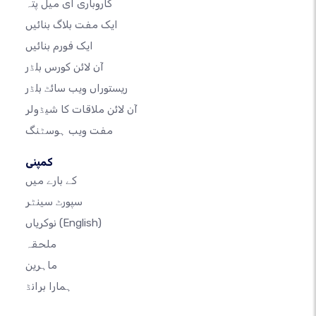
کاروباری ای میل پتہ
ایک مفت بلاگ بنائیں
ایک فورم بنائیں
آن لائن کورس بلڈر
ریستوراں ویب سائٹ بلڈر
آن لائن ملاقات کا شیڈولر
مفت ویب ہوسٹنگ
کمپنی
کے بارے میں
سپورٹ سینٹر
(English)
نوکریاں
ملحقہ
ماہرین
ہمارا برانڈ