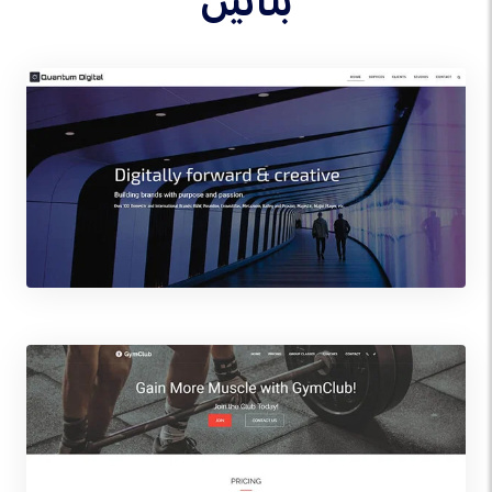
بنائیں