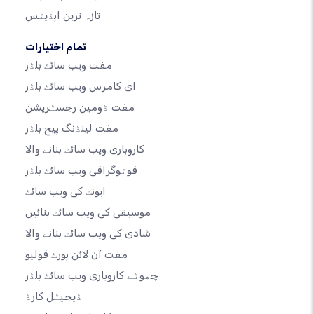
تازہ ترین اپڈیٹس
تمام اختیارات
مفت ویب سائٹ بلڈر
ای کامرس ویب سائٹ بلڈر
مفت ڈومین رجسٹریشن
مفت لینڈنگ پیج بلڈر
کاروباری ویب سائٹ بنانے والا
فوٹوگرافی ویب سائٹ بلڈر
ایونٹ کی ویب سائٹ
موسیقی کی ویب سائٹ بنائیں
شادی کی ویب سائٹ بنانے والا
مفت آن لائن پورٹ فولیو
چھوٹے کاروباری ویب سائٹ بلڈر
ڈیجیٹل کارڈ