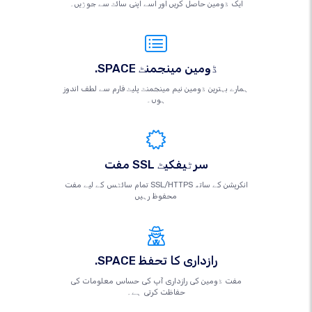
ایک ڈومین حاصل کریں اور اسے اپنی سائٹ سے جوڑیں۔
.SPACE ڈومین مینجمنٹ
ہمارے بہترین ڈومین نیم مینجمنٹ پلیٹ فارم سے لطف اندوز
ہوں۔
مفت SSL سرٹیفکیٹ
تمام سائٹس کے لیے مفت SSL/HTTPS انکرپشن کے ساتھ
محفوظ رہیں
.SPACE رازداری کا تحفظ
مفت ڈومین کی رازداری آپ کی حساس معلومات کی
حفاظت کرتی ہے۔