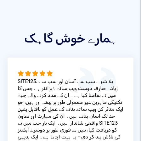
ہمارے خوش گاہک
SITE123، بلا شبہ، سب سے آسان اور سب سے
زیادہ صارف دوست ویب سائٹ ڈیزائنر ہے جس کا
میں نے سامنا کیا ہے۔ ان کے مدد کرنے والے چیٹ
تکنیکی ماہرین غیر معمولی طور پر پیشہ ور ہیں، جو
ایک متاثر کن ویب سائٹ بنانے کے عمل کو ناقابل یقین
حد تک آسان بناتے ہیں۔ ان کی مہارت اور تعاون
واقعی شاندار ہیں۔ ایک بار جب میں نے SITE123
کو دریافت کیا، میں نے فوری طور پر دوسرے آپشنز
کی تلاش بند کر دی - یہ بہت اچھا ہے۔ ایک بدیہی