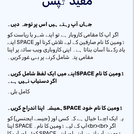
مفید ٹپس
جہاں آپ رہتے ہیں اس پر توجہ دیں۔
اگر آپ کا مقامی کاروبار ہے تو اپنے شہر یا ریاست کو
اپنے SPACE ڈومین کا نام صارفین کے لیے تلاش کرنا اور
یاد رکھنا آسان بناتا ہے۔ اپنی کاروباری ویب سائٹ پر اپنا
مقامی پتہ شامل کرنے پر بھی غور کریں۔
اپنے میں ایک لفظ شامل کریں۔SPACE ڈومین کا نام
اگر دستیاب نہیں ہے۔
کامل بلی۔
ہمیشہ اپنا اندراج کریں۔SPACE ڈومین کا نام خود
یہ ایک اچھا خیال ہے کہ کسی اور (جیسے ایجنسی) کو
اپنا SPACE آپ کے لیے ڈومین کا نام۔<br><br> اگر
کوئی اور آپ کا SPACE ڈومین، آپ انہیں اپنے اور اپنی