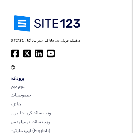
SITE123: مختلف طریقے سے بنایا گیا، بہتر بنایا گیا۔
پروڈکٹ
ہوم پیج
خصوصیات
جائزے
ویب سائٹ کی مثالیں۔
ویب سائٹ ٹیمپلیٹس
(English)
ایپ مارکیٹ