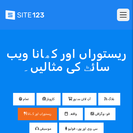
ریستوراں اور کھانا ویب
سائٹ کی مثالیں۔
بلاگ
آن لائن سٹور
کاروبار
تمام
فوٹوگرافی
واقعہ
ریستوراں اور کھانا
سی وی اور پورٹ فولیو
موسیقی