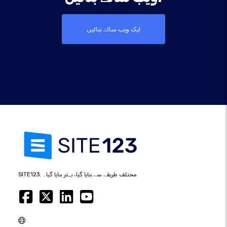
ایک ویب سائٹ بنائیں
SITE123: مختلف طریقے سے بنایا گیا، بہتر بنایا گیا۔