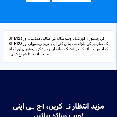
SITE123 کی ریستوراں اور کھانا ویب سائٹ کی مثالیں دیکھیں، اور
SITE123 کے صارفین کی طرف سے بنائی گئی ان بہترین ریستوراں اور
کھانا ویب سائٹ کے خیالات کے ساتھ اپنی خود کی ریستوراں اور کھانا
ویب سائٹ بنانا شروع کریں۔
مزید انتظار نہ کریں، آج ہی اپنی
ویب سائٹ بنائیں!