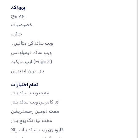
پروڈکٹ
ہوم پیج
خصوصیات
جائزے
ویب سائٹ کی مثالیں۔
ویب سائٹ ٹیمپلیٹس
(English)
ایپ مارکیٹ
تازہ ترین اپڈیٹس
تمام اختیارات
مفت ویب سائٹ بلڈر
ای کامرس ویب سائٹ بلڈر
مفت ڈومین رجسٹریشن
مفت لینڈنگ پیج بلڈر
کاروباری ویب سائٹ بنانے والا