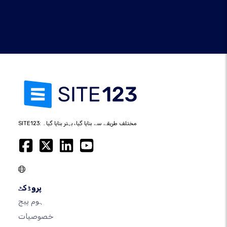
SITE123: مختلف طریقے سے بنایا گیا، بہتر بنایا گیا۔
پروڈکٹ
ہوم پیج
خصوصیات