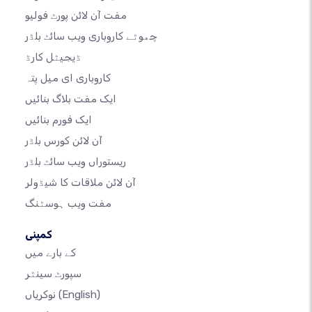
مفت آن لائن پورٹ فولیو
چھوٹے کاروباری ویب سائٹ بلڈر
ڈیجیٹل کارڈ
کاروباری ای میل پتہ
ایک مفت بلاگ بنائیں
ایک فورم بنائیں
آن لائن کورس بلڈر
ریستوراں ویب سائٹ بلڈر
آن لائن ملاقات کا شیڈولر
مفت ویب ہوسٹنگ
کمپنی
کے بارے میں
سپورٹ سینٹر
(English)
نوکریاں