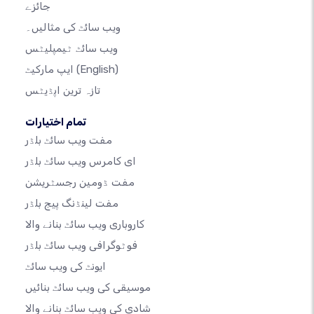
جائزے
ویب سائٹ کی مثالیں۔
ویب سائٹ ٹیمپلیٹس
(English)
ایپ مارکیٹ
تازہ ترین اپڈیٹس
تمام اختیارات
مفت ویب سائٹ بلڈر
ای کامرس ویب سائٹ بلڈر
مفت ڈومین رجسٹریشن
مفت لینڈنگ پیج بلڈر
کاروباری ویب سائٹ بنانے والا
فوٹوگرافی ویب سائٹ بلڈر
ایونٹ کی ویب سائٹ
موسیقی کی ویب سائٹ بنائیں
شادی کی ویب سائٹ بنانے والا