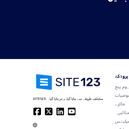
پروڈکٹ
وم پیج
صیات
SITE123: مختلف طریقے سے بنایا گیا، بہتر بنایا گیا۔
جائزے
ثالیں۔
مپلیٹس