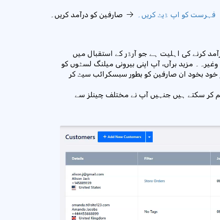
فہرست کو اپ ڈیٹ کریں۔
صارفین کو درآمد کریں۔
مد کرنے کی اہلیت ہے جو آرڈر کے استقبال میں
غیرہ۔ مزید برآں، آپ اپنی بیرونی میلنگ لسٹوں کو
 خود بخود ان صارفین کو بطور سبسکرائب سیٹ کر
م کر سکتے ہیں جنہیں آپ نے مختلف چینلز سے