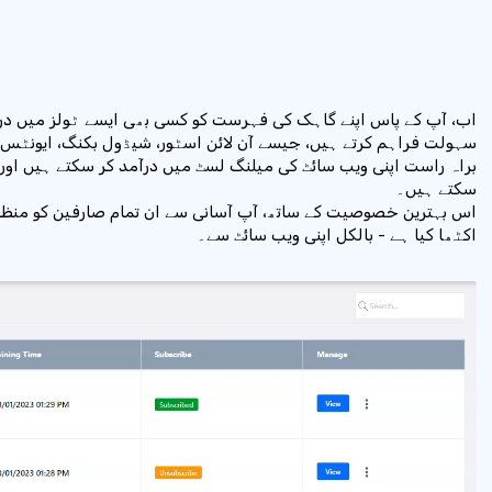
اب، آپ کے پاس اپنے گاہک کی فہرست کو کسی بھی ایسے ٹولز میں درآ
سہولت فراہم کرتے ہیں، جیسے آن لائن اسٹور، شیڈول بکنگ، ایونٹس و
براہ راست اپنی ویب سائٹ کی میلنگ لسٹ میں درآمد کر سکتے ہیں اور
سکتے ہیں۔
اس بہترین خصوصیت کے ساتھ، آپ آسانی سے ان تمام صارفین کو منظ
اکٹھا کیا ہے - بالکل اپنی ویب سائٹ سے۔