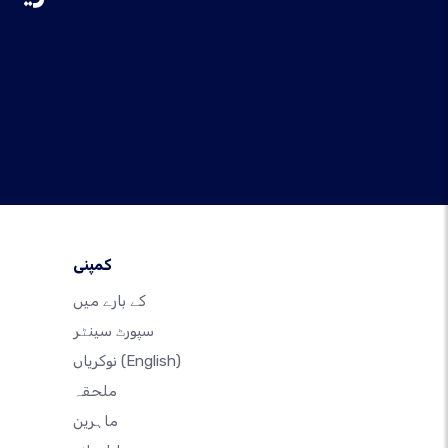
کمپنی
کے بارے میں
سپورٹ سینٹر
(English)
نوکریاں
ملحقہ
ماہرین