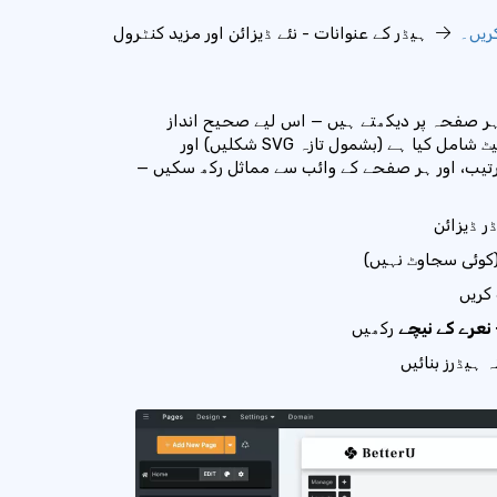
ریں۔
ہیڈر کے عنوانات - نئے ڈیزائن اور مزید کنٹرول
ہر صفحہ پر دیکھتے ہیں — اس لیے صحیح انداز
یٹ شامل کیا ہے
(بشمول تازہ SVG شکلیں) اور
 ترتیب، اور ہر صفحے کے وائب سے مماثل رکھ سکیں —
ر ڈیزائن
کوئی سجاوٹ نہیں)
کریں
 نعرے کے نیچے
رکھیں
 ہیڈرز بنائیں