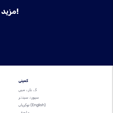
مزید انتظار نہ کریں، آج ہی اپنی ویب سائٹ بنائیں!
کمپنی
کے بارے میں
سپورٹ سینٹر
(English)
نوکریاں
ملحقہ