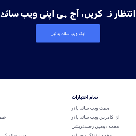
ایک ویب سائٹ بنائیں
تمام اختیارات
مفت ویب سائٹ بلڈر
ہ
ای کامرس ویب سائٹ بلڈر
خصو
مفت ڈومین رجسٹریشن
مفت لینڈنگ پیج بلڈر
ویب سائٹ کی م