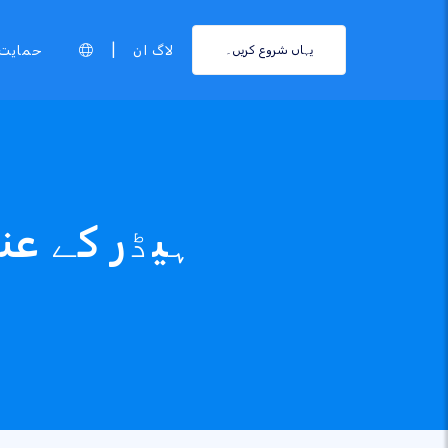
|
لاگ ان
حمایت
یہاں شروع کریں۔
ہیڈر کے عنو