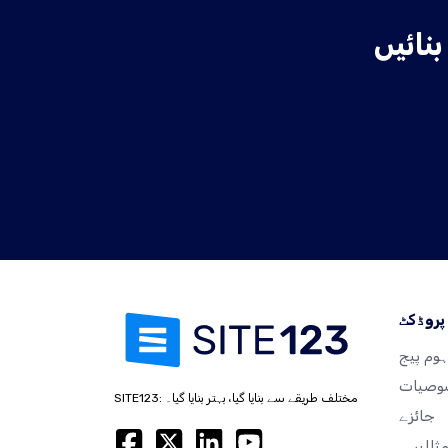
پروڈکٹ
وم پیج
صیات
SITE123: مختلف طریقے سے بنایا گیا، بہتر بنایا گیا۔
جائزے
ثالیں۔