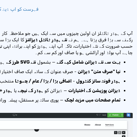
فہرست کو اپ ڈیٹ ک
آپ کے ہیڈر ٹائٹلز ان اولین چیزوں میں سے ایک ہیں جو ملاحظہ کار 
رکھنے سے بڑا فرق پڑتا ہے۔ ہم نے
نئے ہیڈر ٹائٹل ڈیزائنز
کا ایک بڑا س
حسب ضرورت کے نئے اختیارات، تاکہ آپ اپنے ہیڈرز کو اپنے برانڈ، اپنی
چاہے آپ بولڈ اور آرائشی ہو یا صاف اور کم سے کم۔
بہت سے نئے ڈیزائن شامل کیے گئے
— بشمول
نئے SVG طرز کے
ہیڈ
نیا "صرف متن" ڈیزائن
- صرف عنوان کے ساتھ ایک صاف اختیار (
ہیڈر فونٹ سائز کنٹرول
-
اضافی بڑا / بڑا / عام / چھوٹا
منتخب 
ڈیزائن پوزیشن کے اختیارات
— ڈیزائن کو
ہیڈر کے نیچے
یا
ہیڈر +
تمام صفحات میں مزید لچک
— پوری سائٹ پر مستقل، پیشہ ورانہ