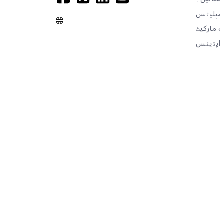
مپلیٹس
 اپڈیٹس