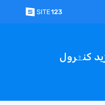
زید کنٹرول