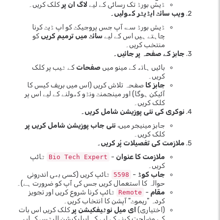
ڈیش بورڈ تک رسائی کے لیے
لاگ ان پر
کلک کریں۔
ویب سائٹ ایڈیٹر کھولیں۔
ڈیش بورڈ سے، آپ جس پروجیکٹ کو اپ ڈیٹ کرنا
چاہتے ہیں اس کے لیے
سائٹ میں ترمیم کریں
کو
منتخب کریں۔
جابز کے صفحہ پر جائیں۔
بائیں ہاتھ کے مینو میں
صفحات
کے ٹیب پر کلک
کریں۔
جابز کا
صفحہ تلاش کریں (اس میں بریف کیس کا
آئیکن ہوگا) اور مینجمنٹ ونڈو کھولنے کے لیے اس پر
کلک کریں۔
نوکری کی نئی پوزیشن شامل کریں۔
جابز مینیجر میں،
نئی جاب پوزیشن شامل کریں پر
کلک کریں۔
ملازمت کی تفصیلات پُر کریں۔
ملازمت کا عنوان
-
ٹائپ
Bio Tech Expert
کریں۔
جاب کوڈ
-
ٹائپ کریں (کسی بھی اندرونی
5598
حوالہ کا استعمال کریں جس کی آپ کو ضرورت ہے)۔
مقام
-
ٹائپ کرنا شروع کریں اور تجویز
Remote
کردہ "ریموٹ" آپشن کا انتخاب کریں۔
(اختیاری)
ای میل نوٹیفکیشن پر
کلک کریں اس بات
کی وضاحت کرنے کے لیے کہ ایپلیکیشن الرٹس کہاں