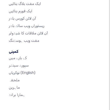
ایک مفت بلاگ بنائیں
ایک فورم بنائیں
آن لائن کورس بلڈر
ریستوراں ویب سائٹ بلڈر
آن لائن ملاقات کا شیڈولر
مفت ویب ہوسٹنگ
کمپنی
کے بارے میں
سپورٹ سینٹر
(English)
نوکریاں
ملحقہ
ماہرین
ہمارا برانڈ