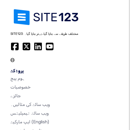
SITE123: مختلف طریقے سے بنایا گیا، بہتر بنایا گیا۔
پروڈکٹ
ہوم پیج
خصوصیات
جائزے
ویب سائٹ کی مثالیں۔
ویب سائٹ ٹیمپلیٹس
(English)
ایپ مارکیٹ