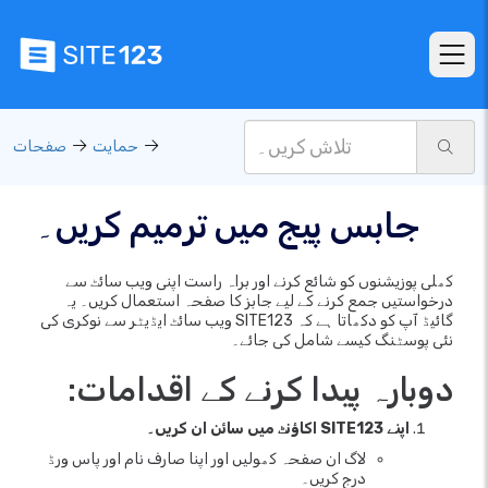
حمایت
صفحات
جابس پیج میں ترمیم کریں۔
کھلی پوزیشنوں کو شائع کرنے اور براہ راست اپنی ویب سائٹ سے
درخواستیں جمع کرنے کے لیے جابز کا صفحہ استعمال کریں۔ یہ
گائیڈ آپ کو دکھاتا ہے کہ SITE123 ویب سائٹ ایڈیٹر سے نوکری کی
نئی پوسٹنگ کیسے شامل کی جائے۔
دوبارہ پیدا کرنے کے اقدامات:
اپنے SITE123 اکاؤنٹ میں سائن ان کریں۔
لاگ ان صفحہ کھولیں اور اپنا صارف نام اور پاس ورڈ
درج کریں۔