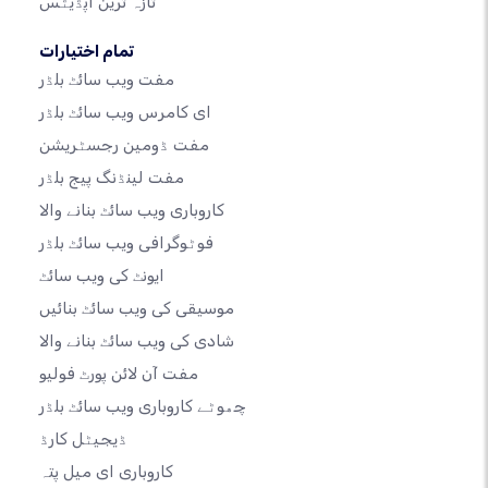
تازہ ترین اپڈیٹس
تمام اختیارات
مفت ویب سائٹ بلڈر
ای کامرس ویب سائٹ بلڈر
مفت ڈومین رجسٹریشن
مفت لینڈنگ پیج بلڈر
کاروباری ویب سائٹ بنانے والا
فوٹوگرافی ویب سائٹ بلڈر
ایونٹ کی ویب سائٹ
موسیقی کی ویب سائٹ بنائیں
شادی کی ویب سائٹ بنانے والا
مفت آن لائن پورٹ فولیو
چھوٹے کاروباری ویب سائٹ بلڈر
ڈیجیٹل کارڈ
کاروباری ای میل پتہ