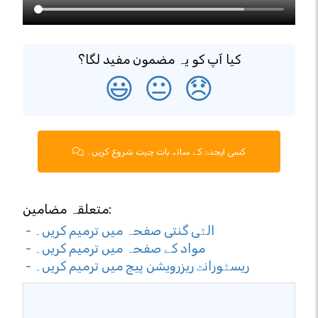
کیا آپ کو یہ مضمون مفید لگا؟
😃
😐
😞
کسی ایجنٹ کے ساتھ بات چیت شروع کریں۔
متعلقہ مضامین:
- الٹی گنتی صفحہ میں ترمیم کریں۔
- مواد کے صفحہ میں ترمیم کریں۔
- ریسٹورانٹ ریزرویشن پیج میں ترمیم کریں۔