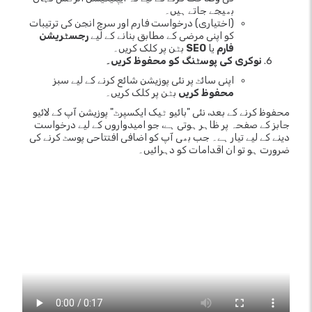
بھیجے جاتے ہیں۔
(اختیاری) درخواست فارم اور سرچ انجن کی ترتیبات
کو اپنی مرضی کے مطابق بنانے کے لیے
رجسٹریشن
فارم
یا
SEO
بٹن پر کلک کریں۔
نوکری کی پوسٹنگ کو محفوظ کریں۔
اپنی سائٹ پر نئی پوزیشن شائع کرنے کے لیے سبز
محفوظ کریں
بٹن پر کلک کریں۔
محفوظ کرنے کے بعد، نئی "بائیو ٹیک ایکسپرٹ" پوزیشن آپ کے لائیو
جابز کے صفحہ پر ظاہر ہوتی ہے، جو امیدواروں کے لیے درخواست
دینے کے لیے تیار ہے۔ جب بھی آپ کو اضافی افتتاحی پوسٹ کرنے کی
ضرورت ہو تو ان اقدامات کو دہرائیں۔