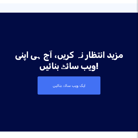
مزید انتظار نہ کریں، آج ہی اپنی
ویب سائٹ بنائیں!
ایک ویب سائٹ بنائیں