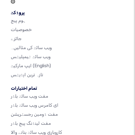
پروڈکٹ
ہوم پیج
خصوصیات
جائزے
ویب سائٹ کی مثالیں۔
ویب سائٹ ٹیمپلیٹس
(English)
ایپ مارکیٹ
تازہ ترین اپڈیٹس
تمام اختیارات
مفت ویب سائٹ بلڈر
ای کامرس ویب سائٹ بلڈر
مفت ڈومین رجسٹریشن
مفت لینڈنگ پیج بلڈر
کاروباری ویب سائٹ بنانے والا