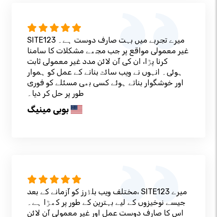
SITE123 میرے تجربے میں بہت صارف دوست ہے۔
غیر معمولی مواقع پر جب مجھے مشکلات کا سامنا
کرنا پڑا، ان کی آن لائن مدد غیر معمولی ثابت
ہوئی۔ انہوں نے ویب سائٹ بنانے کے عمل کو ہموار
اور خوشگوار بناتے ہوئے کسی بھی مسئلے کو فوری
طور پر حل کر دیا۔
بوبی مینیگ
مختلف ویب بلڈرز کو آزمانے کے بعد، SITE123 میرے
جیسے نوخیزوں کے لیے بہترین کے طور پر کھڑا ہے۔
اس کا صارف دوست عمل اور غیر معمولی آن لائن