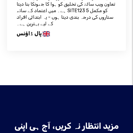
تعاون ویب سائٹ کی تخلیق کو ہوا کا جھونکا بنا دیتا
ہے۔ میں اعتماد کے ساتھ SITE123 کو مکمل 5
ستاروں کی درجہ بندی دیتا ہوں - یہ ابتدائی افراد
کے لیے بہترین ہے۔
پال ڈاؤنس
مزید انتظار نہ کریں، آج ہی اپنی