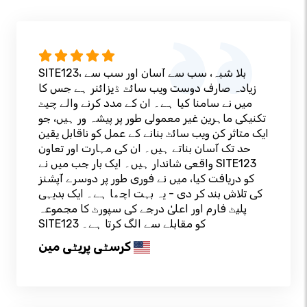
SITE123، بلا شبہ، سب سے آسان اور سب سے
زیادہ صارف دوست ویب سائٹ ڈیزائنر ہے جس کا
میں نے سامنا کیا ہے۔ ان کے مدد کرنے والے چیٹ
تکنیکی ماہرین غیر معمولی طور پر پیشہ ور ہیں، جو
ایک متاثر کن ویب سائٹ بنانے کے عمل کو ناقابل یقین
حد تک آسان بناتے ہیں۔ ان کی مہارت اور تعاون
واقعی شاندار ہیں۔ ایک بار جب میں نے SITE123
کو دریافت کیا، میں نے فوری طور پر دوسرے آپشنز
کی تلاش بند کر دی - یہ بہت اچھا ہے۔ ایک بدیہی
پلیٹ فارم اور اعلیٰ درجے کی سپورٹ کا مجموعہ
SITE123 کو مقابلے سے الگ کرتا ہے۔
کرسٹی پریٹی مین