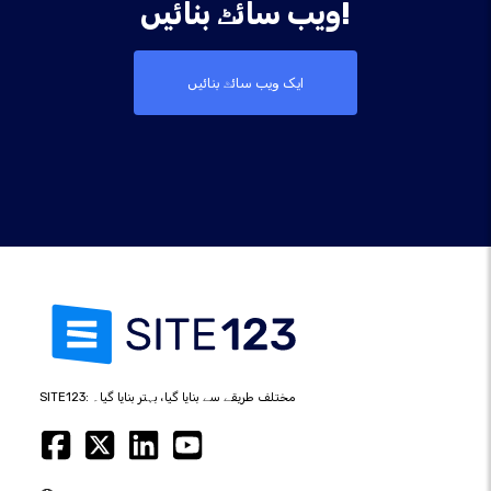
ویب سائٹ بنائیں!
ایک ویب سائٹ بنائیں
SITE123: مختلف طریقے سے بنایا گیا، بہتر بنایا گیا۔