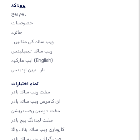
پروڈکٹ
ہوم پیج
خصوصیات
جائزے
ویب سائٹ کی مثالیں۔
ویب سائٹ ٹیمپلیٹس
(English)
ایپ مارکیٹ
تازہ ترین اپڈیٹس
تمام اختیارات
مفت ویب سائٹ بلڈر
ای کامرس ویب سائٹ بلڈر
مفت ڈومین رجسٹریشن
مفت لینڈنگ پیج بلڈر
کاروباری ویب سائٹ بنانے والا
فوٹوگرافی ویب سائٹ بلڈر