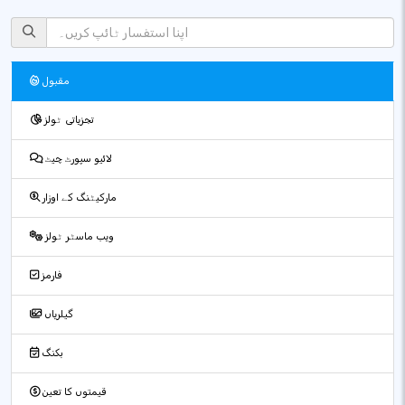
مقبول
تجزیاتی ٹولز
لائیو سپورٹ چیٹ
مارکیٹنگ کے اوزار
ویب ماسٹر ٹولز
فارمز
گیلریاں
بکنگ
قیمتوں کا تعین