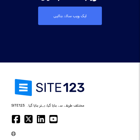
ایک ویب سائٹ بنائیں
SITE123: مختلف طریقے سے بنایا گیا، بہتر بنایا گیا۔