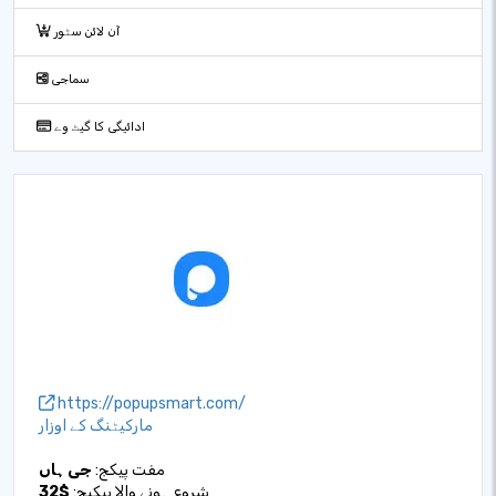
آن لائن سٹور
سماجی
ادائیگی کا گیٹ وے
https://popupsmart.com/
مارکیٹنگ کے اوزار
مفت پیکج:
جی ہاں
شروع ہونے والا پیکیج:
$32