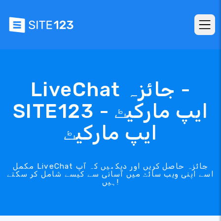
LiveChat جائزہ -
SITE123 ایپ مارکیٹ -
ایپ مارکیٹ
مکمل LiveChat جائزہ حاصل کریں اور دیکھیں کہ آپ
اسے اپنی ویب سائٹ میں آسانی سے کیسے شامل کر سکتے
ہیں!