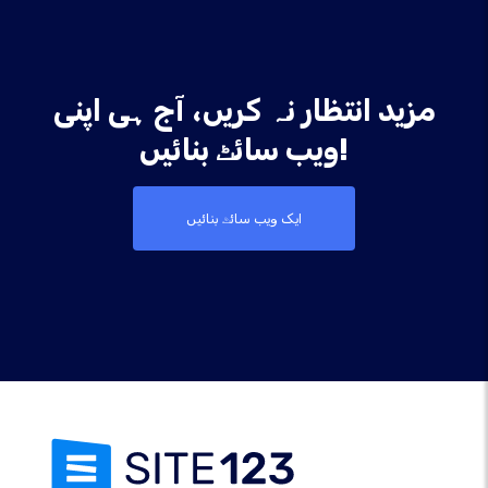
مزید انتظار نہ کریں، آج ہی اپنی
ویب سائٹ بنائیں!
ایک ویب سائٹ بنائیں