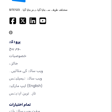
SITE123: مختلف طریقے سے بنایا گیا، بہتر بنایا گیا۔
پروڈکٹ
ہوم پیج
خصوصیات
جائزے
ویب سائٹ کی مثالیں۔
ویب سائٹ ٹیمپلیٹس
(English)
ایپ مارکیٹ
تازہ ترین اپڈیٹس
تمام اختیارات
مفت ویب سائٹ بلڈر