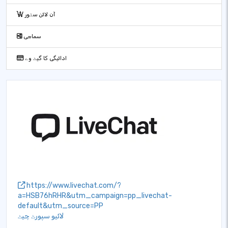
آن لائن سٹور
سماجی
ادائیگی کا گیٹ وے
https://www.livechat.com/?
a=HSB76hRHR&utm_campaign=pp_livechat-
default&utm_source=PP
لائیو سپورٹ چیٹ