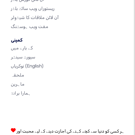
ریستوراں ویب سائٹ بلڈر
آن لائن ملاقات کا شیڈولر
مفت ویب ہوسٹنگ
کمپنی
کے بارے میں
سپورٹ سینٹر
(English)
نوکریاں
ملحقہ
ماہرین
ہمارا برانڈ
ہر کسی کو دنیا سے کچھ کہنے کی اجازت دینے کے لیے محبت اور