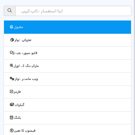
مقبول
تجزیاتی ٹولز
لائیو سپورٹ چیٹ
مارکیٹنگ کے اوزار
ویب ماسٹر ٹولز
فارمز
گیلریاں
بکنگ
قیمتوں کا تعین