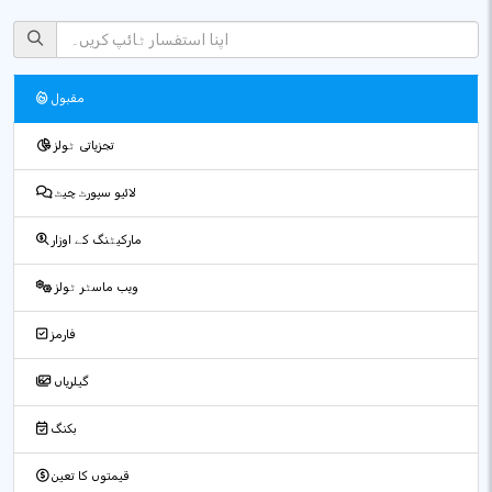
مقبول
تجزیاتی ٹولز
لائیو سپورٹ چیٹ
مارکیٹنگ کے اوزار
ویب ماسٹر ٹولز
فارمز
گیلریاں
بکنگ
قیمتوں کا تعین