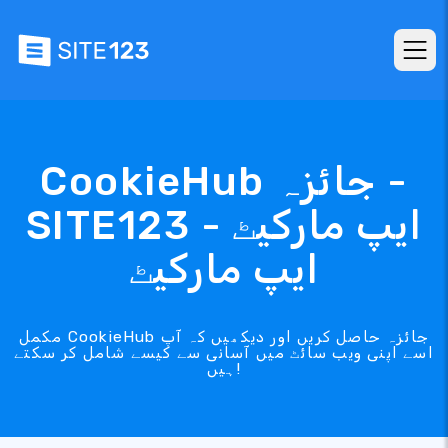
CookieHub جائزہ -
SITE123 ایپ مارکیٹ -
ایپ مارکیٹ
مکمل CookieHub جائزہ حاصل کریں اور دیکھیں کہ آپ
اسے اپنی ویب سائٹ میں آسانی سے کیسے شامل کر سکتے
ہیں!