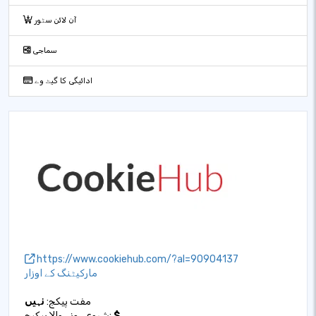
آن لائن سٹور
سماجی
ادائیگی کا گیٹ وے
https://www.cookiehub.com/?al=90904137
مارکیٹنگ کے اوزار
مفت پیکج:
نہیں
$
شروع ہونے والا پیکیج: