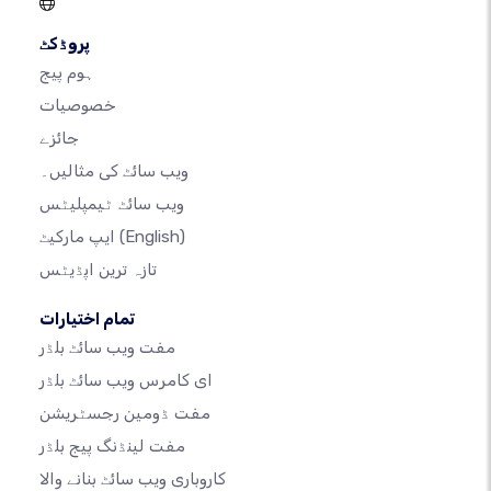
پروڈکٹ
ہوم پیج
خصوصیات
جائزے
ویب سائٹ کی مثالیں۔
ویب سائٹ ٹیمپلیٹس
(English)
ایپ مارکیٹ
تازہ ترین اپڈیٹس
تمام اختیارات
مفت ویب سائٹ بلڈر
ای کامرس ویب سائٹ بلڈر
مفت ڈومین رجسٹریشن
مفت لینڈنگ پیج بلڈر
کاروباری ویب سائٹ بنانے والا