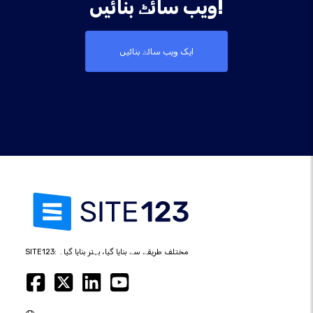
ویب سائٹ بنائیں!
ایک ویب سائٹ بنائیں
SITE123: مختلف طریقے سے بنایا گیا، بہتر بنایا گیا۔